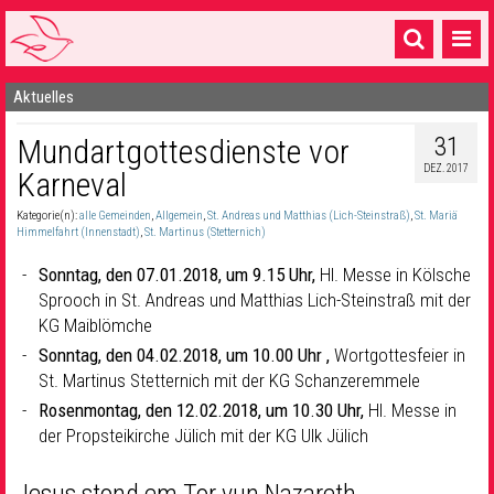
Aktuelles
Startseite
31
Mundartgottesdienste vor
1 Pfarrei
DEZ. 2017
Karneval
16 Gemeinden & mehr
Kategorie(n):
alle Gemeinden
,
Allgemein
,
St. Andreas und Matthias (Lich-Steinstraß)
,
St. Mariä
Gottesdienste & Sinnsuche
Himmelfahrt (Innenstadt)
,
St. Martinus (Stetternich)
Sonntag, den 07.01.2018, um 9.15 Uhr,
Hl. Messe in Kölsche
Sakramente & Feste
Sprooch in St. Andreas und Matthias Lich-Steinstraß mit der
Gemeinschaft & Soziales
KG Maiblömche
Sonntag, den 04.02.2018, um 10.00 Uhr ,
Wortgottesfeier in
Musik
& Kultur
St. Martinus Stetternich mit der KG Schanzeremmele
Rosenmontag, den 12.02.2018, um 10.30 Uhr,
Hl. Messe in
Seelsorge & Kontakt
der Propsteikirche Jülich mit der KG Ulk Jülich