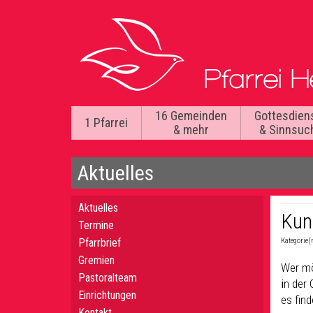
16 Gemeinden
Gottesdien
1 Pfarrei
& mehr
& Sinnsuc
Aktuelles
Aktuelles
Kun
Termine
Pfarrbrief
Kategorie(
Gremien
Wer mö
Pastoralteam
i
n der 
Einrichtungen
es find
Kontakt