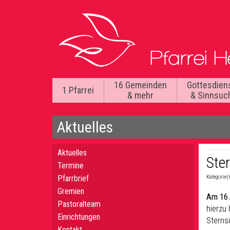
16 Gemeinden
Gottesdien
1 Pfarrei
& mehr
& Sinnsuc
Aktuelles
Aktuelles
Ste
Termine
Pfarrbrief
Kategorie(
Gremien
Am 16.
Pastoralteam
hierzu 
Einrichtungen
Sternsi
Kontakt