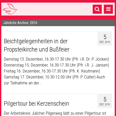
Jährliche Archive: 2016
Startseite
1 Pfarrei
5
Beichtgelegenheiten in der
DEZ. 2016
16 Gemeinden & mehr
Propsteikirche und Bußfeier
Gottesdienste & Sinnsuche
Dienstag 13. Dezember, 16.30-17.30 Uhr (Pfr. i.R. Dr. P. Jöcken)
Donnerstag 15. Dezember, 16.30-17.30 Uhr (Pfr. i.R. J. Jansen)
Sakramente & Feste
Freitag 16. Dezember, 16.30-17.30 Uhr (Pfr. K. Keutmann)
Gemeinschaft & Soziales
Samstag 17. Dezember, 10.30-12.00 Uhr (Pfr. P. Cülter) Auch
zur Teilnahme an der…
Musik
& Kultur
Seelsorge & Kontakt
5
Pilgertour bei Kerzenschein
DEZ. 2016
Der Arbeitskreis Jülicher Pilgerweg lädt zu einer Pilgertour ist