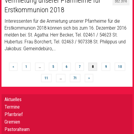
Vermietung unserer Pfarrheime für
DEZ. 2016
Erstkommunion 2018
Interessenten für die Anmietung unserer Pfarrheime für die
Erstkommunion 2018 können sich bis zum 16. Dezember 2016
melden bei: St. Agatha: Herr Becker, Tel. 02461 / 54623 St.
Hubertus: Frau Borchert, Tel. 02463 / 907338 St. Philippus und
Jakobus: Gemeindebüro,…
«
1
…
5
6
7
8
9
10
11
…
71
»
Aktuelles
Termine
Pfarrbrief
Gremien
Pastoralteam