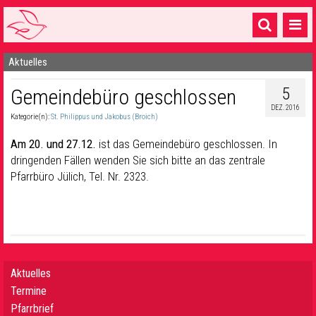
Aktuelles
Startseite
5
Gemeindebüro geschlossen
1 Pfarrei
DEZ. 2016
Kategorie(n):
St. Philippus und Jakobus (Broich)
16 Gemeinden & mehr
Am 20. und 27.12.
ist das Gemeindebüro geschlossen. In
Gottesdienste & Sinnsuche
dringenden Fällen wenden Sie sich bitte an das zentrale
Pfarrbüro Jülich, Tel. Nr. 2323.
Sakramente & Feste
Gemeinschaft & Soziales
Musik
& Kultur
Seelsorge & Kontakt
Aktuelles
Termine
Pfarrbrief