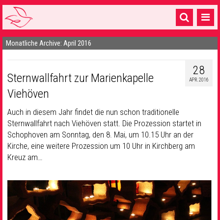
Monatliche Archive: April 2016
Startseite
1 Pfarrei
28
Sternwallfahrt zur Marienkapelle
APR. 2016
16 Gemeinden & mehr
Viehöven
Gottesdienste & Sinnsuche
Auch in diesem Jahr findet die nun schon traditionelle
Sternwallfahrt nach Viehöven statt. Die Prozession startet in
Sakramente & Feste
Schophoven am Sonntag, den 8. Mai, um 10.15 Uhr an der
Gemeinschaft & Soziales
Kirche, eine weitere Prozession um 10 Uhr in Kirchberg am
Kreuz am…
Musik
& Kultur
Seelsorge & Kontakt