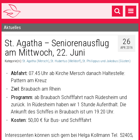
Aktuelles
Startseite
26
St. Agatha – Seniorenausflug
1 Pfarrei
APR. 2016
am Mittwoch, 22. Juni
16 Gemeinden & mehr
Kategorie(n):
St. Agatha (Mersch)
,
St. Hubertus (Welldorf)
,
St. Philippus und Jakobus (Güsten)
Gottesdienste & Sinnsuche
Abfahrt:
07.45 Uhr ab Kirche Mersch danach Haltestelle:
Sakramente & Feste
Pattern am Kreuz
Ziel:
Braubach am Rhein
Gemeinschaft & Soziales
Programm:
ab Braubach Schifffahrt nach Rüdesheim und
zurück. In Rüdesheim haben wir 1 Stunde Aufenthalt. Die
Musik
& Kultur
Ankunft des Schiffes in Braubach ist um 19.20 Uhr.
Seelsorge & Kontakt
Kosten:
50,00 € für Bus- und Schifffahrt
Interessenten können sich gern bei Helga Kollmann Tel. 52405,