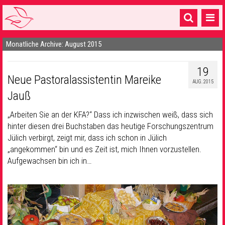
Monatliche Archive: August 2015
Startseite
1 Pfarrei
19
Neue Pastoralassistentin Mareike
AUG. 2015
16 Gemeinden & mehr
Jauß
Gottesdienste & Sinnsuche
„Arbeiten Sie an der KFA?“ Dass ich inzwischen weiß, dass sich
hinter diesen drei Buchstaben das heutige Forschungszentrum
Sakramente & Feste
Jülich verbirgt, zeigt mir, dass ich schon in Jülich
Gemeinschaft & Soziales
„angekommen“ bin und es Zeit ist, mich Ihnen vorzustellen.
Aufgewachsen bin ich in…
Musik
& Kultur
Seelsorge & Kontakt