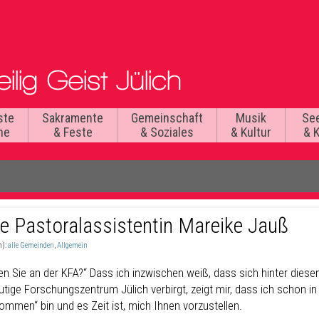
ste
Sakramente
Gemeinschaft
Musik
Se
he
& Feste
& Soziales
& Kultur
& 
e Pastoralassistentin Mareike Jauß
n):
alle Gemeinden
,
Allgemein
ten Sie an der KFA?“ Dass ich inzwischen weiß, dass sich hinter dies
tige Forschungszentrum Jülich verbirgt, zeigt mir, dass ich schon in 
ommen“ bin und es Zeit ist, mich Ihnen vorzustellen.