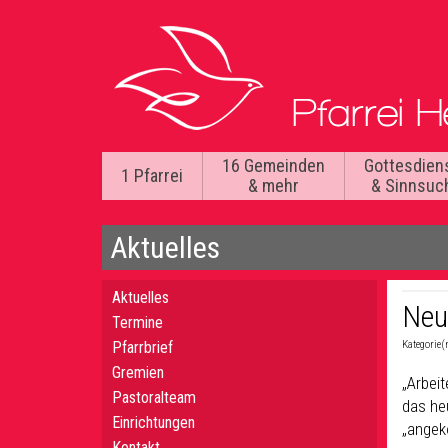
16 Gemeinden
Gottesdien
1 Pfarrei
& mehr
& Sinnsuc
Aktuelles
Aktuelles
Neu
Termine
Pfarrbrief
Kategorie(
Gremien
„Arbei
Pastoralteam
das heu
Einrichtungen
„angek
Kontakt