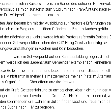
achsen bin ich in Kaiserslautern, am Rande des schönen Pfälzerwa
 verschlug es mich zunächst zum Studium nach Frankfurt und nach 
em Freiwilligendienst nach Jerusalem.
zten Jahr begann ich mit der Ausbildung zur Pastorale Erfahrungen s
t mich mein Weg aus familiären Gründen ins Bistum Aachen geführt.
d der nächsten drei Jahre werde ich als Pastoralreferentin Barbara Bi
iedenen Schwerpunktbereichen der GdG Heilig Geist Jülich tätig sein 
dungsveranstaltungen in Aachen und Köln besuchen.
ten Jahr wird ein Schwerpunkt auf der Schulausbildung liegen, die 
em werde ich den „Lebensraum Gemeinde“ exemplarisch kennenlern
roße Rolle in meinem Leben und besonders in meinem Glauben spielt d
 als Ministrantin in meiner Heimatgemeinde meinen Platz im Altarr
als Organistin und Chorleiterin anzutreffen war.
at die Kraft, Gotteserfahrung zu ermöglichen. Aber nicht nur in der 
iligen Ignatius von Loyola, dass Gott in ALLEN Dingen zu finden ist, 
n den kommenden drei Jahren in Jülich finden lässt und freue mich d
nde Suche nach IHM zu begeben.