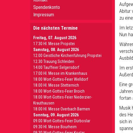
Aufgew
Spendenkonto
Abitur
Impressum
zu ein
Im let
Die nächsten Termine
Nun ha
Freitag, 07. August 2026
17.30 Hl. Messe Propstei
Währen
Samstag, 08. August 2026
versch
12.00 Geistliche Kirchenführung Propstei
Ausbil
12.30 Trauung Schleiden
Im ers
14.00 Tauffeier Selgersdorf
17.00 Hl. Messe im Krankenhaus
Außerd
18.00 Wort-Gottes-Feier Welldorf
Eine g
18.00 Hl. Messe Stetternich
Jahren
18.00 Wort-Gottes-Feier Broich
18.00 Wort-Gottes-Feier Niederzier-
fortan 
Krauthausen
Musik h
18.00 Hl. Messe Overbach Barmen
des He
Sonntag, 09. August 2026
09.00 Wort-Gottes-Feier Dürboslar
sich i
09.30 HI. Messe Bourheim
spanne
09.30 Wort-Gottes-Feier Koslar