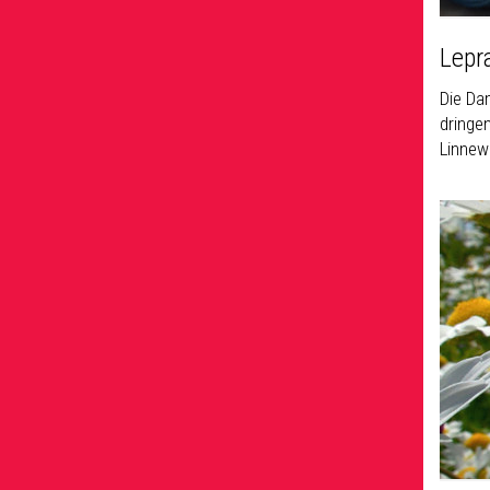
Lepr
Die Dam
dringe
Linnew