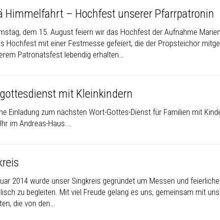
ä Himmelfahrt – Hochfest unserer Pfarrpatronin
stag, dem 15. August feiern wir das Hochfest der Aufnahme Marie
s Hochfest mit einer Festmesse gefeiert, die der Propsteichor mitgest
erem Patronatsfest lebendig erhalten…
gottesdienst mit Kleinkindern
che Einladung zum nächsten Wort-Gottes-Dienst für Familien mit Kin
Uhr im Andreas-Haus.…
kreis
uar 2014 wurde unser Singkreis gegründet um Messen und feierliche
lisch zu begleiten. Mit viel Freude gelang es uns, gemeinsam mit unse
iten, die von den…