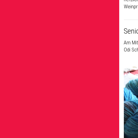
Weinpro
Seni
Am Mit
Odi Sc