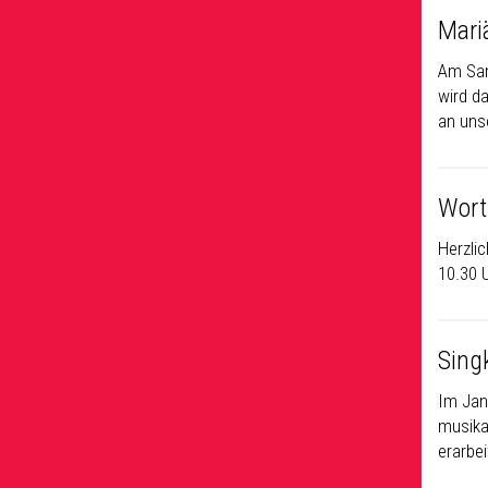
Mari
Am Sam
wird da
an uns
Wort
Herzli
10.30 
Sing
Im Jan
musika
erarbe