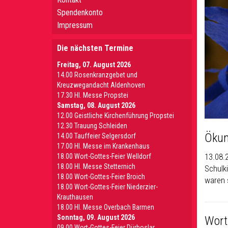
Spendenkonto
Impressum
Die nächsten Termine
Freitag, 07. August 2026
14.00 Rosenkranzgebet und
Kreuzwegandacht Aldenhoven
17.30 Hl. Messe Propstei
Samstag, 08. August 2026
12.00 Geistliche Kirchenführung Propstei
12.30 Trauung Schleiden
Ökum
14.00 Tauffeier Selgersdorf
17.00 Hl. Messe im Krankenhaus
13.08.
18.00 Wort-Gottes-Feier Welldorf
18.00 Hl. Messe Stetternich
Schulk
18.00 Wort-Gottes-Feier Broich
waren 
18.00 Wort-Gottes-Feier Niederzier-
Krauthausen
18.00 Hl. Messe Overbach Barmen
Sonntag, 09. August 2026
Wort
09.00 Wort-Gottes-Feier Dürboslar