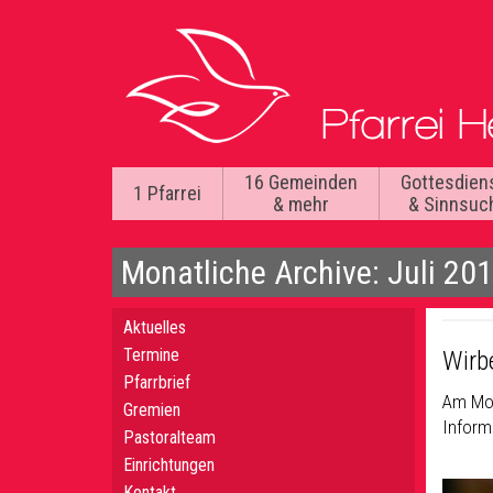
16 Gemeinden
Gottesdien
1 Pfarrei
& mehr
& Sinnsuc
Monatliche Archive: Juli 20
Aktuelles
Termine
Wirb
Pfarrbrief
Am Mon
Gremien
Inform
Pastoralteam
Einrichtungen
Kontakt