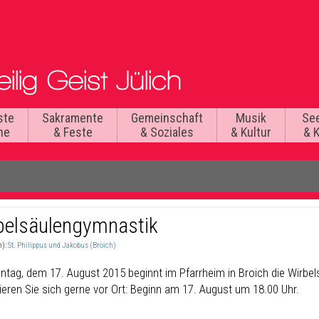
ste
Sakramente
Gemeinschaft
Musik
Se
he
& Feste
& Soziales
& Kultur
& 
belsäulengymnastik
n):
St. Philippus und Jakobus (Broich)
tag, dem 17. August 2015 beginnt im Pfarrheim in Broich die Wirbels
ieren Sie sich gerne vor Ort: Beginn am 17. August um 18.00 Uhr.