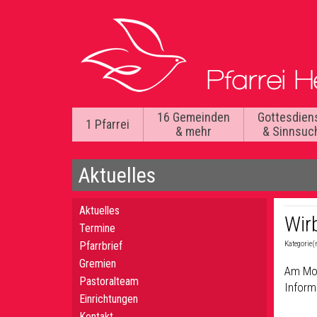
16 Gemeinden
Gottesdien
1 Pfarrei
& mehr
& Sinnsuc
Aktuelles
Aktuelles
Wir
Termine
Pfarrbrief
Kategorie(
Gremien
Am Mon
Pastoralteam
Inform
Einrichtungen
Kontakt