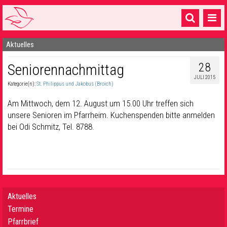
Aktuelles
Startseite
28
Seniorennachmittag
1 Pfarrei
JULI 2015
Kategorie(n):
St. Philippus und Jakobus (Broich)
16 Gemeinden & mehr
Am Mittwoch, dem 12. August um 15.00 Uhr treffen sich
Gottesdienste & Sinnsuche
unsere Senioren im Pfarrheim. Kuchenspenden bitte anmelden
bei Odi Schmitz, Tel. 8788.
Sakramente & Feste
Gemeinschaft & Soziales
Musik
& Kultur
Seelsorge & Kontakt
Aktuelles
Termine
Pfarrbrief