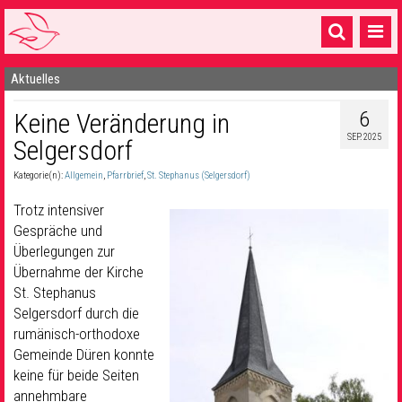
Aktuelles
Startseite
6
Keine Veränderung in
1 Pfarrei
SEP. 2025
Selgersdorf
16 Gemeinden & mehr
Kategorie(n):
Allgemein
,
Pfarrbrief
,
St. Stephanus (Selgersdorf)
Gottesdienste & Sinnsuche
Trotz intensiver
Sakramente & Feste
Gespräche und
Überlegungen zur
Gemeinschaft & Soziales
Übernahme der Kirche
St. Stephanus
Musik
& Kultur
Selgersdorf durch die
rumänisch-orthodoxe
Seelsorge & Kontakt
Gemeinde Düren konnte
keine für beide Seiten
annehmbare