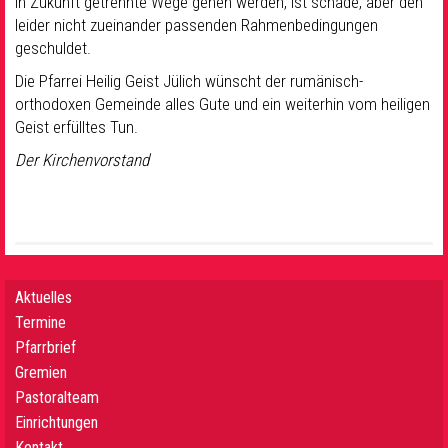
in Zukunft getrennte Wege gehen werden, ist schade, aber den
leider nicht zueinander passenden Rahmenbedingungen
geschuldet.
Die Pfarrei Heilig Geist Jülich wünscht der rumänisch-
orthodoxen Gemeinde alles Gute und ein weiterhin vom heiligen
Geist erfülltes Tun.
Der Kirchenvorstand
Aktuelles
Termine
Pfarrbrief
Gremien
Pastoralteam
Einrichtungen
Kontakt