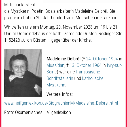
Mittelpunkt steht
die Mystikerin, Poetin, Sozialarbeiterin Madeleine Delbrêl. Sie
prägte im frühen 20. Jahrhundert viele Menschen in Frankreich.
Wir treffen uns am Montag, 20. November 2023 um 19 bis 21
Uhr im Gemeindehaus der kath. Gemeinde Güsten, Rödinger Str.
1, 52428 Jülich Güsten – gegenüber der Kirche.
Madeleine Delbrêl
(*
24. Oktober
1904
in
Mussidan
; †
13. Oktober
1964
in
Ivry-sur-
Seine
) war eine
französische
Schriftstellerin
und
katholische
Mystikerin
.
Weitere Infos:
www.heiligenlexikon.de/BiographienM/Madeleine_Delbrel.html
Foto: Ökumenisches Heiligenlexikon