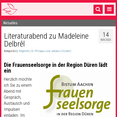
Aktuelles
Startseite
14
Literaturabend zu Madeleine
1 Pfarrei
NOV. 2023
Delbrêl
16 Gemeinden & mehr
Kategorie(n):
Allgemein
,
St. Philippus und Jakobus (Güsten)
Gottesdienste & Sinnsuche
Die Frauenseelsorge in der Region Düren lädt
Sakramente & Feste
ein
Gemeinschaft & Soziales
Herzlich möchte
ich Sie zu einem
Musik
& Kultur
Abend mit
Gespräch,
Seelsorge & Kontakt
Austausch und
Impulsen
einladen. Im