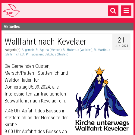
Aktuelles
Startseite
21
Wallfahrt nach Kevelaer
1 Pfarrei
JUNI 2024
Kategorie(n):
Allgemein
,
St. Agatha (Mersch)
,
St. Hubertus (Welldorf)
,
St. Martinus
16 Gemeinden & mehr
(Stetternich)
,
St. Philippus und Jakobus (Güsten)
Gottesdienste & Sinnsuche
Die Gemeinden Güsten,
Mersch/Pattern, Stetternich und
Sakramente & Feste
Welldorf laden für
Donnerstag,05.09.2024, alle
Gemeinschaft & Soziales
Interessierten zur traditionellen
Buswallfahrt nach Kevelaer ein.
Musik
& Kultur
7.45 Uhr Abfahrt des Busses in
Seelsorge & Kontakt
Stetternich an der Nordseite der
Kirche
8.00 Uhr Abfahrt des Busses an