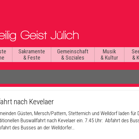
ste
Sakramente
Gemeinschaft
Musik
Se
he
& Feste
& Soziales
& Kultur
& 
fahrt nach Kevelaer
meinden Güsten, Mersch/Pattern, Stetternich und Welldorf laden für D
ditionellen Buswallfahrt nach Kevelaer ein. 7.45 Uhr: Abfahrt des Bus
bfahrt des Busses an der Welldorfer…