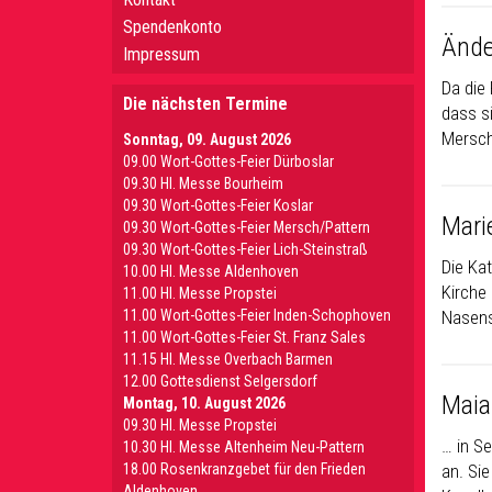
Spendenkonto
Ände
Impressum
Da die
Die nächsten Termine
dass s
Mersch
Sonntag, 09. August 2026
09.00 Wort-Gottes-Feier Dürboslar
09.30 HI. Messe Bourheim
09.30 Wort-Gottes-Feier Koslar
Mari
09.30 Wort-Gottes-Feier Mersch/Pattern
09.30 Wort-Gottes-Feier Lich-Steinstraß
Die Ka
10.00 Hl. Messe Aldenhoven
Kirche
11.00 Hl. Messe Propstei
11.00 Wort-Gottes-Feier Inden-Schophoven
Nasens
11.00 Wort-Gottes-Feier St. Franz Sales
11.15 Hl. Messe Overbach Barmen
12.00 Gottesdienst Selgersdorf
Maia
Montag, 10. August 2026
09.30 Hl. Messe Propstei
… in S
10.30 Hl. Messe Altenheim Neu-Pattern
18.00 Rosenkranzgebet für den Frieden
an. Sie
Aldenhoven