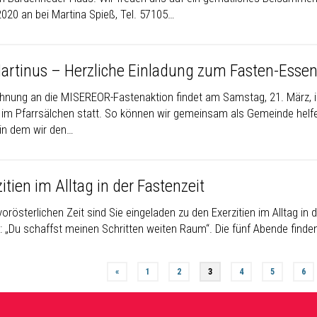
2020 an bei Martina Spieß, Tel. 57105…
Martinus – Herzliche Einladung zum Fasten-Esse
ehnung an die MISEREOR-Fastenaktion findet am Samstag, 21. März, 
 im Pfarrsälchen statt. So können wir gemeinsam als Gemeinde helfe
, in dem wir den…
itien im Alltag in der Fastenzeit
vorösterlichen Zeit sind Sie eingeladen zu den Exerzitien im Alltag in
„Du schaffst meinen Schritten weiten Raum“. Die fünf Abende finden j
«
1
2
3
4
5
6