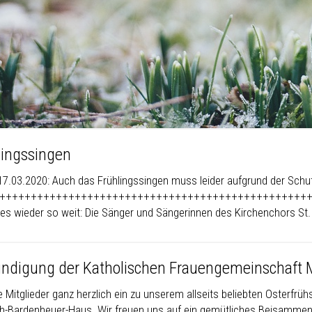
lingssingen
17.03.2020: Auch das Frühlingssingen muss leider aufgrund der Sch
++++++++++++++++++++++++++++++++++++++++++++++++++++ A
t es wieder so weit: Die Sänger und Sängerinnen des Kirchenchors St.
ndigung der Katholischen Frauengemeinschaft 
le Mitglieder ganz herzlich ein zu unserem allseits beliebten Osterfrü
ch-Bardenheuer-Haus. Wir freuen uns auf ein gemütliches Beisammens