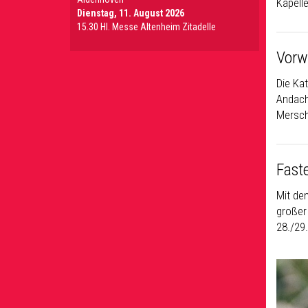
Kapell
Dienstag, 11. August 2026
15.30 Hl. Messe Altenheim Zitadelle
Vorw
Die Ka
Andach
Mersch
Fast
Mit de
großer 
28./29