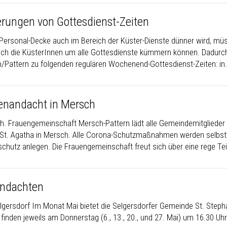
rungen von Gottesdienst-Zeiten
 Personal-Decke auch im Bereich der Küster-Dienste dünner wird, mü
ich die KüsterInnen um alle Gottesdienste kümmern können. Dadurch 
/Pattern zu folgenden regulären Wochenend-Gottesdienst-Zeiten: in
enandacht in Mersch
th. Frauengemeinschaft Mersch-Pattern lädt alle Gemeindemitglieder
 St. Agatha in Mersch. Alle Corona-Schutzmaßnahmen werden selbstve
chutz anlegen. Die Frauengemeinschaft freut sich über eine rege T
ndachten
elgersdorf Im Monat Mai bietet die Selgersdorfer Gemeinde St. Step
 finden jeweils am Donnerstag (6., 13., 20., und 27. Mai) um 16.30 Uh