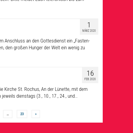
1
n
MÄRZ 2020
im Anschluss an den Gottesdienst ein „Fasten-
n, den großen Hunger der Welt ein wenig zu
16
FEB. 2020
 die Kirche St. Rochus, An der Lünette, mit dem
eweils dienstags (3., 10., 17., 24., und…
…
23
»