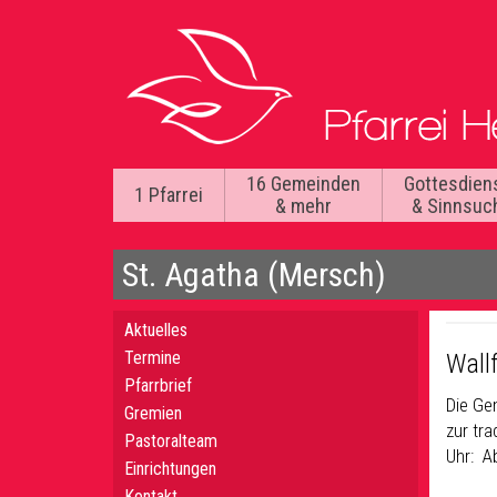
16 Gemeinden
Gottesdien
1 Pfarrei
& mehr
& Sinnsuc
St. Agatha (Mersch)
Aktuelles
Termine
Wall
Pfarrbrief
Die Ge
Gremien
zur tra
Pastoralteam
Uhr: A
Einrichtungen
Kontakt