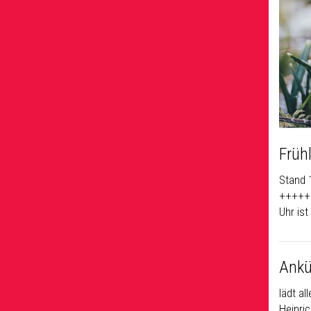
Früh
Stand 
+++++
Uhr is
Ankü
lädt al
Heinri