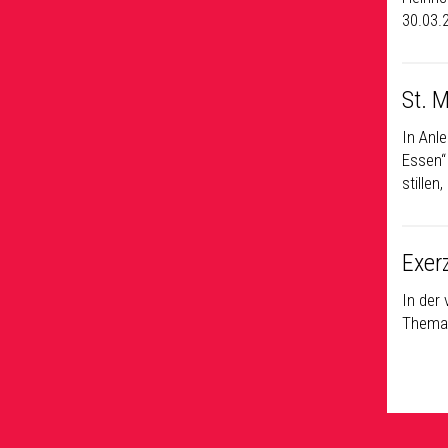
30.03.
St. 
In Anl
Essen“
stillen
Exerz
In der 
Thema: 