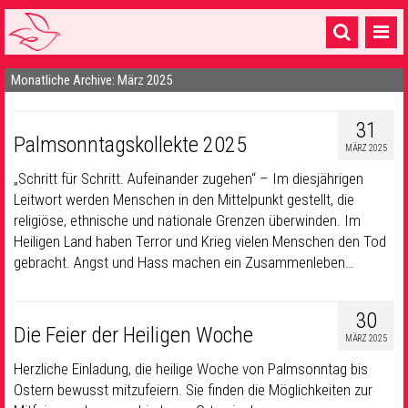
Monatliche Archive: März 2025
Startseite
1 Pfarrei
31
Palmsonntagskollekte 2025
MÄRZ 2025
16 Gemeinden & mehr
„Schritt für Schritt. Aufeinander zugehen“ – Im diesjährigen
Gottesdienste & Sinnsuche
Leitwort werden Menschen in den Mittelpunkt gestellt, die
religiöse, ethnische und nationale Grenzen überwinden. Im
Sakramente & Feste
Heiligen Land haben Terror und Krieg vielen Menschen den Tod
gebracht. Angst und Hass machen ein Zusammenleben…
Gemeinschaft & Soziales
Musik
& Kultur
30
Die Feier der Heiligen Woche
MÄRZ 2025
Seelsorge & Kontakt
Herzliche Einladung, die heilige Woche von Palmsonntag bis
Ostern bewusst mitzufeiern. Sie finden die Möglichkeiten zur