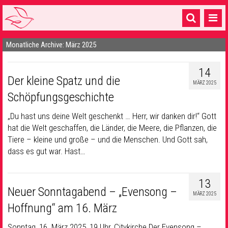
Monatliche Archive: März 2025
Startseite
1 Pfarrei
14
Der kleine Spatz und die
MÄRZ 2025
16 Gemeinden & mehr
Schöpfungsgeschichte
Gottesdienste & Sinnsuche
„Du hast uns deine Welt geschenkt … Herr, wir danken dir!“ Gott
hat die Welt geschaffen, die Länder, die Meere, die Pflanzen, die
Sakramente & Feste
Tiere – kleine und große – und die Menschen. Und Gott sah,
Gemeinschaft & Soziales
dass es gut war. Hast…
Musik
& Kultur
13
Neuer Sonntagabend – „Evensong –
Seelsorge & Kontakt
MÄRZ 2025
Hoffnung“ am 16. März
Sonntag, 16. März 2025, 19 Uhr, Citykirche Der Evensong –