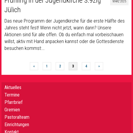
Frühling in der Jugendkirche 3.9zig
MÄRZ 2025
Jülich
Das neue Programm der Jugendkirche für die erste Hälfte des
Jahres steht fest! Wenn nicht jetzt, wann dann? Unsere
Aktionen sind für alle offen. Ob du einfach mal vorbeischauen
willst, aktiv mit Hand anpacken kannst oder die Gottesdienste
besuchen kommst:…
«
1
2
3
4
»
Aktuelles
Termine
Pfarrbrief
Gremien
Pastoralteam
Einrichtungen
Kontakt