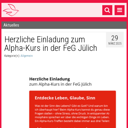
Aktuelles
Startseite
29
Herzliche Einladung zum
1 Pfarrei
MÄRZ 2025
Alpha-Kurs in der FeG Jülich
16 Gemeinden & mehr
Kategorie(n):
Allgemein
Gottesdienste & Sinnsuche
Sakramente & Feste
Gemeinschaft & Soziales
Musik
& Kultur
Seelsorge & Kontakt