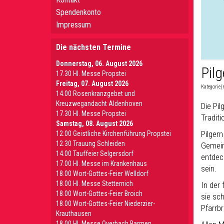
Spendenkonto
Impressum
Die nächsten Termine
Donnerstag, 06. August 2026
Pil
17.30 Hl. Messe Propstei
Freitag, 07. August 2026
Kategorie(
14.00 Rosenkranzgebet und
Kreuzwegandacht Aldenhoven
Die Pil
17.30 Hl. Messe Propstei
Traditi
Samstag, 08. August 2026
Pilger
12.00 Geistliche Kirchenführung Propstei
12.30 Trauung Schleiden
Gemein
14.00 Tauffeier Selgersdorf
entdec
17.00 Hl. Messe im Krankenhaus
sein.
18.00 Wort-Gottes-Feier Welldorf
18.00 Hl. Messe Stetternich
In der
18.00 Wort-Gottes-Feier Broich
sie sc
18.00 Wort-Gottes-Feier Niederzier-
Pfarrbr
Krauthausen
18.00 Hl. Messe Overbach Barmen