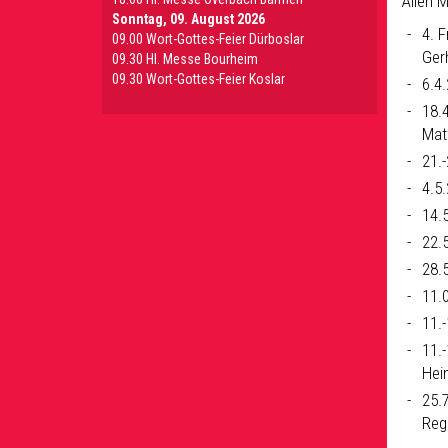
Allen 
Sonntag, 09. August 2026
4. 
09.00 Wort-Gottes-Feier Dürboslar
Ger
09.30 HI. Messe Bourheim
09.30 Wort-Gottes-Feier Koslar
6.4
18.
Mat
21.
4.5
14.
22.
28.
11.
11.
11.
Hei
25.
Reg