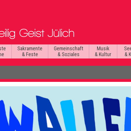
ste
Sakramente
Gemeinschaft
Musik
Se
he
& Feste
& Soziales
& Kultur
& 