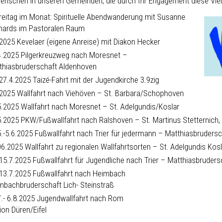
Menschen in unseren Gemeinden, die durch Ihr Engagement diese Vielf
Freitag im Monat: Spirituelle Abendwanderung mit Susanne
hards im Pastoralen Raum
.2025 Kevelaer (eigene Anreise) mit Diakon Hecker
4.2025 Pilgerkreuzweg nach Moresnet –
thiasbruderschaft Aldenhoven
-27.4.2025 Taizé-Fahrt mit der Jugendkirche 3.9zig
.2025 Wallfahrt nach Viehöven – St. Barbara/Schophoven
5.2025 Wallfahrt nach Moresnet – St. Adelgundis/Koslar
5.2025 PKW/Fußwallfahrt nach Ralshoven – St. Martinus Stetternich,
5.-5.6.2025 Fußwallfahrt nach Trier für jedermann – Matthiasbrudersc
06.2025 Wallfahrt zu regionalen Wallfahrtsorten – St. Adelgundis Kosl
-15.7.2025 Fußwallfahrt für Jugendliche nach Trier – Matthiasbruders
-13.7.2025 Fußwallfahrt nach Heimbach
mbachbruderschaft Lich- Steinstraß
7.- 6.8.2025 Jugendwallfahrt nach Rom
ion Düren/Eifel