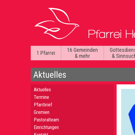
16 Gemeinden
Gottesdien
1 Pfarrei
& mehr
& Sinnsuc
Aktuelles
Aktuelles
Termine
Pfarrbrief
Gremien
Pastoralteam
Einrichtungen
Kontakt