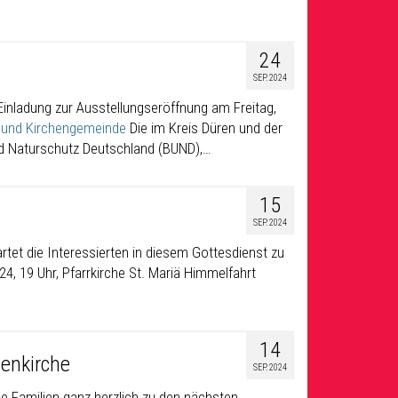
24
SEP. 2024
inladung zur Ausstellungseröffnung am Freitag,
 und Kirchengemeinde
Die im Kreis Düren und der
d Naturschutz Deutschland (BUND),…
15
SEP. 2024
artet die Interessierten in diesem Gottesdienst zu
4, 19 Uhr, Pfarrkirche St. Mariä Himmelfahrt
14
ienkirche
SEP. 2024
lle Familien ganz herzlich zu den nächsten