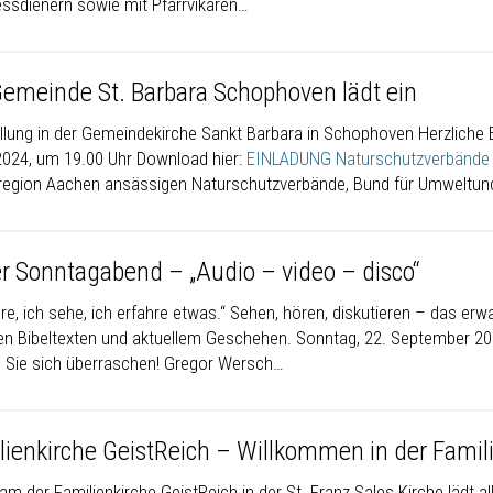
ssdienern sowie mit Pfarrvikaren…
Gemeinde St. Barbara Schophoven lädt ein
llung in der Gemeindekirche Sankt Barbara in Schophoven Herzliche E
2024, um 19.00 Uhr Download hier:
EINLADUNG Naturschutzverbände
region Aachen ansässigen Naturschutzverbände, Bund für Umweltun
r Sonntagabend – „Audio – video – disco“
re, ich sehe, ich erfahre etwas.“ Sehen, hören, diskutieren – das erw
len Bibeltexten und aktuellem Geschehen. Sonntag, 22. September 202
 Sie sich überraschen! Gregor Wersch…
lienkirche GeistReich – Willkommen in der Famil
m der Familienkirche GeistReich in der St. Franz Sales Kirche lädt a