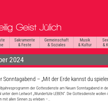
ste
Sakramente
Gemeinschaft
Musik
Se
he
& Feste
& Soziales
& Kultur
& 
ber 2024
r Sonntagabend – „Mit der Erde kannst du spiele
lbjahresprogramm der Gottesdienste am Neuen Sonntagabend in der P
l unter dem Leitwort „Wundertüte LEBEN“. Die Gottesdienste wollen
n mit allen Sinnen zu erleben –…