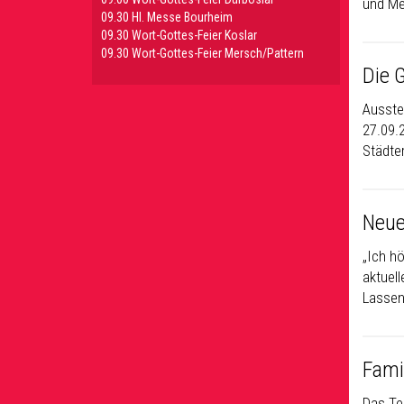
und Me
09.30 HI. Messe Bourheim
09.30 Wort-Gottes-Feier Koslar
09.30 Wort-Gottes-Feier Mersch/Pattern
Die 
Ausste
27.09.
Städte
Neue
„Ich hö
aktuel
Lassen
Fami
Das Tea