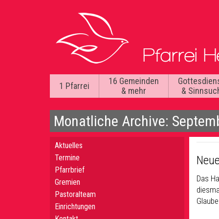
16 Gemeinden
Gottesdien
1 Pfarrei
& mehr
& Sinnsuc
Monatliche Archive: Septem
Aktuelles
Termine
Neue
Pfarrbrief
Das Ha
Gremien
diesma
Pastoralteam
Glaube
Einrichtungen
Kontakt