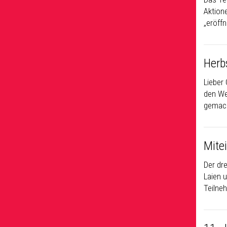
Aktione
„eröff
Herbs
Lieber
den We
gemach
Mite
Der dr
Laien 
Teilne