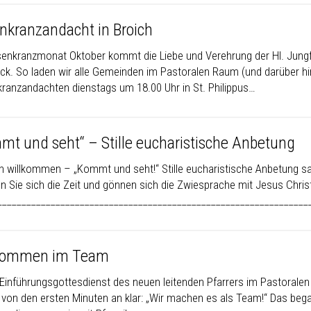
nkranzandacht in Broich
enkranzmonat Oktober kommt die Liebe und Verehrung der Hl. Jung
ck. So laden wir alle Gemeinden im Pastoralen Raum (und darüber hina
ranzandachten dienstags um 18.00 Uhr in St. Philippus…
mt und seht“ – Stille eucharistische Anbetung
ch willkommen – „Kommt und seht!“ Stille eucharistische Anbetung 
 Sie sich die Zeit und gönnen sich die Zwiesprache mit Jesus Christu
__________________________________________________________________
kommen im Team
inführungsgottesdienst des neuen leitenden Pfarrers im Pastoralen
 von den ersten Minuten an klar: „Wir machen es als Team!“ Das be