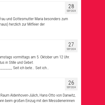
28
SEP. 2024
frau und Gottesmutter Maria besonders zum
us) herzlich zur Mitfeier der
27
SEP. 2024
samstags vormittags am 5. Oktober um 12 Uhr.
s in Stille und Gebet.
______ Seit ich bete… Seit ich…
26
SEP. 2024
 Raum Aldenhoven-Jülich, Hans-Otto von Danwitz,
gann beim großen Einzug mit den Messdienerinnen