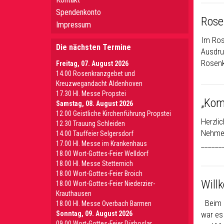
Spendenkonto
Rose
Impressum
Im Ros
Die nächsten Termine
Ausdru
Rosenk
Freitag, 07. August 2026
14.00 Rosenkranzgebet und
Kreuzwegandacht Aldenhoven
17.30 Hl. Messe Propstei
„Kom
Samstag, 08. August 2026
12.00 Geistliche Kirchenführung Propstei
Herzli
12.30 Trauung Schleiden
Nehmen
14.00 Tauffeier Selgersdorf
17.00 Hl. Messe im Krankenhaus
______
18.00 Wort-Gottes-Feier Welldorf
18.00 Hl. Messe Stetternich
18.00 Wort-Gottes-Feier Broich
Will
18.00 Wort-Gottes-Feier Niederzier-
Krauthausen
Beim E
18.00 Hl. Messe Overbach Barmen
Sonntag, 09. August 2026
war es
09.00 Wort-Gottes-Feier Dürboslar