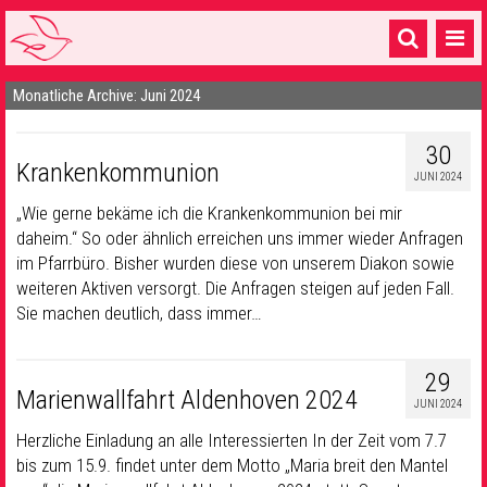
Monatliche Archive: Juni 2024
Startseite
1 Pfarrei
30
Krankenkommunion
JUNI 2024
16 Gemeinden & mehr
„Wie gerne bekäme ich die Krankenkommunion bei mir
Gottesdienste & Sinnsuche
daheim.“ So oder ähnlich erreichen uns immer wieder Anfragen
im Pfarrbüro. Bisher wurden diese von unserem Diakon sowie
Sakramente & Feste
weiteren Aktiven versorgt. Die Anfragen steigen auf jeden Fall.
Sie machen deutlich, dass immer…
Gemeinschaft & Soziales
Musik
& Kultur
29
Marienwallfahrt Aldenhoven 2024
JUNI 2024
Seelsorge & Kontakt
Herzliche Einladung an alle Interessierten In der Zeit vom 7.7
bis zum 15.9. findet unter dem Motto „Maria breit den Mantel