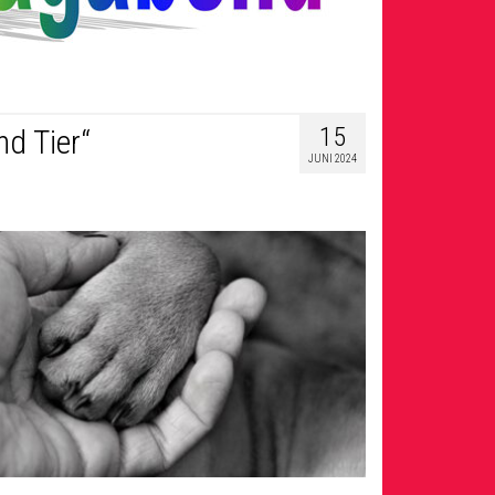
15
d Tier“
JUNI 2024