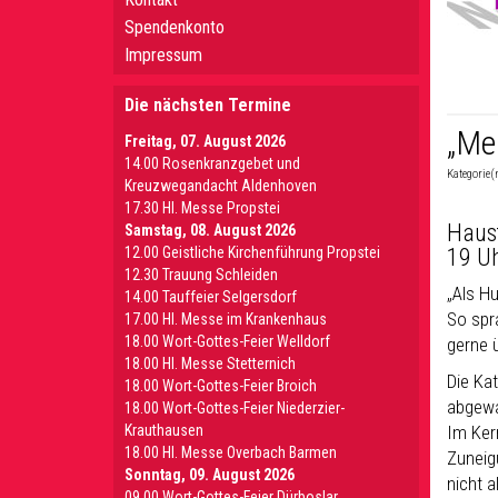
Spendenkonto
Impressum
Die nächsten Termine
„Me
Freitag, 07. August 2026
14.00 Rosenkranzgebet und
Kategorie(
Kreuzwegandacht Aldenhoven
17.30 Hl. Messe Propstei
Haus
Samstag, 08. August 2026
12.00 Geistliche Kirchenführung Propstei
19 Uh
12.30 Trauung Schleiden
„Als H
14.00 Tauffeier Selgersdorf
So spr
17.00 Hl. Messe im Krankenhaus
18.00 Wort-Gottes-Feier Welldorf
gerne 
18.00 Hl. Messe Stetternich
Die Ka
18.00 Wort-Gottes-Feier Broich
abgewan
18.00 Wort-Gottes-Feier Niederzier-
Krauthausen
Im Ker
18.00 Hl. Messe Overbach Barmen
Zuneig
Sonntag, 09. August 2026
nicht a
09.00 Wort-Gottes-Feier Dürboslar