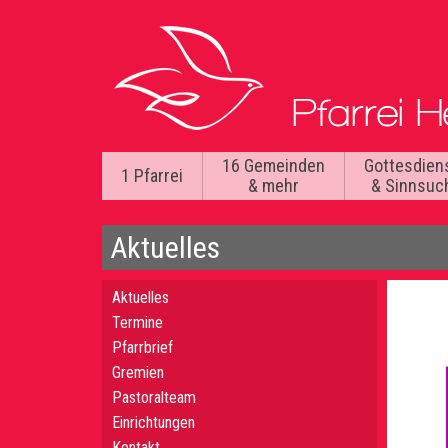
16 Gemeinden
Gottesdien
1 Pfarrei
& mehr
& Sinnsuc
Aktuelles
Aktuelles
Termine
Pfarrbrief
Gremien
Pastoralteam
Einrichtungen
Kontakt