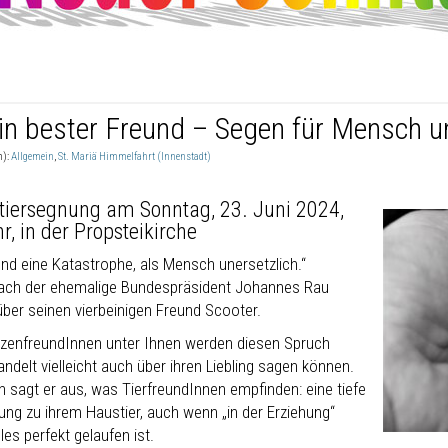
in bester Freund – Segen für Mensch un
n):
Allgemein
,
St. Mariä Himmelfahrt (Innenstadt)
tiersegnung am Sonntag, 23. Juni 2024,
r, in der Propsteikirche
und eine Katastrophe, als Mensch unersetzlich.“
ach der ehemalige Bundespräsident Johannes Rau
über seinen vierbeinigen Freund Scooter.
tzenfreundInnen unter Ihnen werden diesen Spruch
delt vielleicht auch über ihren Liebling sagen können.
n sagt er aus, was TierfreundInnen empfinden: eine tiefe
ung zu ihrem Haustier, auch wenn „in der Erziehung“
lles perfekt gelaufen ist.