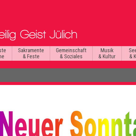
ste
Sakramente
Gemeinschaft
Musik
Se
he
& Feste
& Soziales
& Kultur
& 