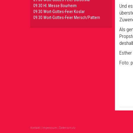
Und es
09.30 HI. Messe Bourheim
09.30 Wort-Gottes-Feier Koslar
überst
09.30 Wort-Gottes-Feier Mersch/Pattern
Zuwen
Als ge
Propste
deshal
Esther
Foto: 
Kontakt
|
Impressum
|
Datenschutz