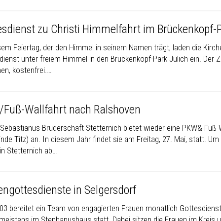
esdienst zu Christi Himmelfahrt im Brückenkopf-P
sem Feiertag, der den Himmel in seinem Namen trägt, laden die Kirc
ienst unter freiem Himmel in den Brückenkopf-Park Jülich ein. Der Zut
en, kostenfrei.…
Fuß-Wallfahrt nach Ralshoven
. Sebastianus-Bruderschaft Stetternich bietet wieder eine PKW& Fuß
de Titz) an. In diesem Jahr findet sie am Freitag, 27. Mai, statt. U
in Stetternich ab…
engottesdienste in Selgersdorf
003 bereitet ein Team von engagierten Frauen monatlich Gottesdienste 
 meistens im Stephanushaus statt. Dabei sitzen die Frauen im Kreis 