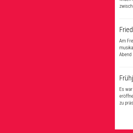
zwisch
Frie
Am Fre
musika
Abend 
Früh
Es war
eröffn
zu prä