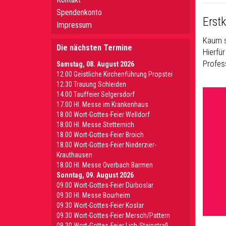
Spendenkonto
Erst
Impressum
Kaum s
Die nächsten Termine
Hierfü
Profes
Samstag, 08. August 2026
12.00 Geistliche Kirchenführung Propstei
12.30 Trauung Schleiden
14.00 Tauffeier Selgersdorf
17.00 Hl. Messe im Krankenhaus
18.00 Wort-Gottes-Feier Welldorf
18.00 Hl. Messe Stetternich
18.00 Wort-Gottes-Feier Broich
18.00 Wort-Gottes-Feier Niederzier-
Krauthausen
18.00 Hl. Messe Overbach Barmen
Sonntag, 09. August 2026
09.00 Wort-Gottes-Feier Dürboslar
09.30 HI. Messe Bourheim
09.30 Wort-Gottes-Feier Koslar
09.30 Wort-Gottes-Feier Mersch/Pattern
09.30 Wort-Gottes-Feier Lich-Steinstraß