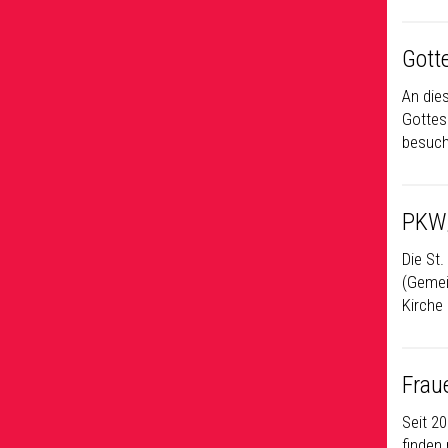
Gott
An die
Gottesd
besuch
PKW/
Die St
(Gemein
Kirche 
Frau
Seit 2
finden