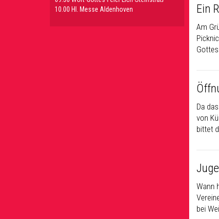
Ein R
10.00 Hl. Messe Aldenhoven
Am Grün
Pickni
Gottes
Öffn
Da das
von Küs
bittet
Juge
Wann h
Verein
bei Wei