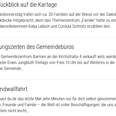
ückblick auf die Kartage
donnerstag trafen sich ca. 20 Familien auf der Wiese vor der Saleski
ckdecke mitgebracht, denn das Themenzentrum „Familie“ hatte zu ein
dienstleiterinnen Katja Liebich und Cordula Schmitz erzählten den…
ungszeiten des Gemeindebüros
 Gemeindezentrum Barmen an der Kirchstraße 4 verkauft wird, werd
ter Erwin Jungbluth freitags von 9 bis 10 Uhr bis auf Weiteres in die
 die Gemeinde…
ndwallfahrt
ast du dir das letzte Mal zehn Minuten nur für dich selbst genomme
e, Freunde und Familie – die Welt ist voller Beschäftigungen, die un
tem nicht leicht,…