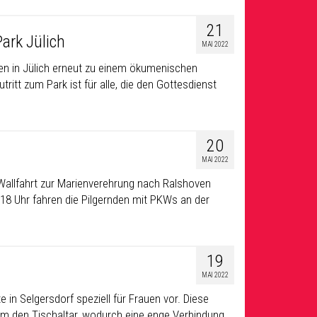
21
ark Jülich
MAI 2022
hen in Jülich erneut zu einem ökumenischen
ritt zum Park ist für alle, die den Gottesdienst
20
MAI 2022
-Wallfahrt zur Marienverehrung nach Ralshoven
m 18 Uhr fahren die Pilgernden mit PKWs an der
19
MAI 2022
in Selgersdorf speziell für Frauen vor. Diese
um den Tischaltar, wodurch eine enge Verbindung