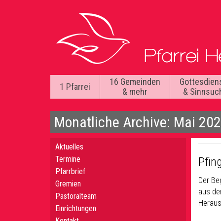
16 Gemeinden
Gottesdien
1 Pfarrei
& mehr
& Sinnsuc
Monatliche Archive: Mai 20
Aktuelles
Termine
Pfin
Pfarrbrief
Der Be
Gremien
aus der
Pastoralteam
Heraus
Einrichtungen
Kontakt