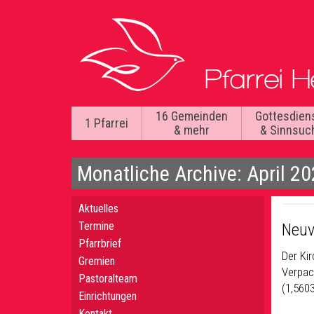
16 Gemeinden
Gottesdien
1 Pfarrei
& mehr
& Sinnsuc
Monatliche Archive: April 2
Aktuelles
Termine
Neuv
Pfarrbrief
Der Ki
Gremien
Verpac
Pastoralteam
(1,560
Einrichtungen
Kontakt