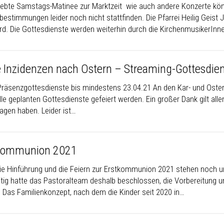
liebte Samstags-Matinee zur Marktzeit wie auch andere Konzerte kö
estimmungen leider noch nicht stattfinden. Die Pfarrei Heilig Geist J
ird. Die Gottesdienste werden weiterhin durch die KirchenmusikerInn
 Inzidenzen nach Ostern – Streaming-Gottesdie
Präsenzgottesdienste bis mindestens 23.04.21 An den Kar- und Osterta
le geplanten Gottesdienste gefeiert werden. Ein großer Dank gilt alle
ragen haben. Leider ist…
kommunion 2021
ie Hinführung und die Feiern zur Erstkommunion 2021 stehen noch 
itig hatte das Pastoralteam deshalb beschlossen, die Vorbereitung
. Das Familienkonzept, nach dem die Kinder seit 2020 in…