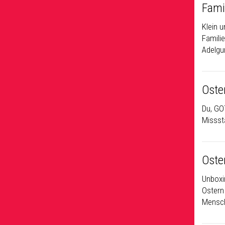
Fami
Klein 
Familie
Adelgu
Oste
Du, GO
Missst
Oste
Unboxi
Ostern
Mensch