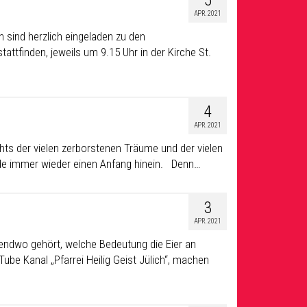
5
APR. 2021
n sind herzlich eingeladen zu den
attfinden, jeweils um 9.15 Uhr in der Kirche St.
4
APR. 2021
s der vielen zerborstenen Träume und der vielen
nde immer wieder einen Anfang hinein. Denn…
3
APR. 2021
gendwo gehört, welche Bedeutung die Eier an
be Kanal „Pfarrei Heilig Geist Jülich“, machen