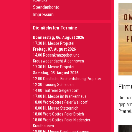
Spendenkonto
Impressum
Die nächsten Termine
Donnerstag, 06. August 2026
17.30 Hl. Messe Propstei
Freitag, 07. August 2026
14.00 Rosenkranzgebet und
Kreuzwegandacht Aldenhoven
17.30 Hl. Messe Propstei
Samstag, 08. August 2026
12.00 Geistliche Kirchenführung Propstei
12.30 Trauung Schleiden
Firm
14.00 Tauffeier Selgersdorf
17.00 Hl. Messe im Krankenhaus
Die nä
18.00 Wort-Gottes-Feier Welldorf
geplant
18.00 Hl. Messe Stetternich
Pfarre
18.00 Wort-Gottes-Feier Broich
18.00 Wort-Gottes-Feier Niederzier-
Krauthausen
18.00 Hl. Messe Overbach Barmen