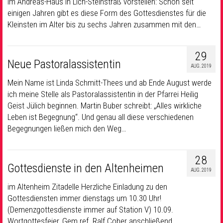
im Andreas-Haus in Lich-Steinstraß vorstellen: Schon seit
einigen Jahren gibt es diese Form des Gottesdienstes für die
Kleinsten im Alter bis zu sechs Jahren zusammen mit den…
29
Neue Pastoralassistentin
AUG. 2019
Mein Name ist Linda Schmitt-Thees und ab Ende August werde
ich meine Stelle als Pastoralassistentin in der Pfarrei Heilig
Geist Jülich beginnen. Martin Buber schreibt: „Alles wirkliche
Leben ist Begegnung“. Und genau all diese verschiedenen
Begegnungen ließen mich den Weg…
28
Gottesdienste in den Altenheimen
AUG. 2019
im Altenheim Zitadelle Herzliche Einladung zu den
Gottesdiensten immer dienstags um 10.30 Uhr!
(Demenzgottesdienste immer auf Station V) 10.09.
Wortgottesfeier, Gem.ref. Ralf Cober anschließend