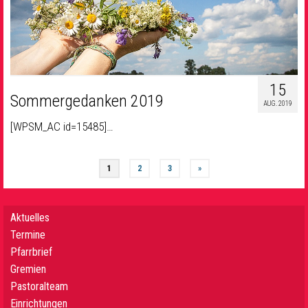
15
Sommergedanken 2019
AUG. 2019
[WPSM_AC id=15485]…
1
2
3
»
Aktuelles
Termine
Pfarrbrief
Gremien
Pastoralteam
Einrichtungen