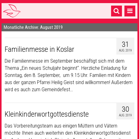
Monatliche Archive: August 2019
Startseite
1 Pfarrei
31
Familienmesse in Koslar
AUG. 2019
16 Gemeinden & mehr
Die Familienmesse im September beschäftigt sich mit dem
Gottesdienste & Sinnsuche
Thema „Ein neues Schuljahr beginnt“. Herzliche Einladung für
Sonntag, den 8. September, um 9.15 Uhr. Familien mit Kindern
Sakramente & Feste
aus der ganzen Pfarrei Heilig Geist sind willkommen! Außerdem
wird es auch zum Gemeindefest…
Gemeinschaft & Soziales
Musik
& Kultur
30
Kleinkinderwortgottesdienste
AUG. 2019
Seelsorge & Kontakt
Das Vorbereitungsteam aus einigen Müttern und Vätern
möchte Ihnen auch weiterhin den Kleinkinderwortgottesdienst