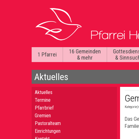
16 Gemeinden
Gottesdien
1 Pfarrei
& mehr
& Sinnsuc
Aktuelles
Aktuelles
Gem
Termine
Pfarrbrief
Kategorie(
Gremien
Das Ge
Pastoralteam
Famili
Einrichtungen
Kontakt