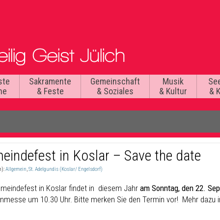
ste
Sakramente
Gemeinschaft
Musik
Se
he
& Feste
& Soziales
& Kultur
& 
eindefest in Koslar – Save the date
n):
Allgemein
,
St. Adelgundis (Koslar/ Engelsdorf)
meindefest in Koslar findet in diesem Jahr
am Sonntag, den 22. Se
enmesse um 10.30 Uhr. Bitte merken Sie den Termin vor! Mehr dazu i