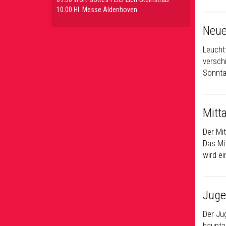
10.00 Hl. Messe Aldenhoven
Neue
Leucht
versch
Sonnta
Mitt
Der Mi
Das Mi
wird e
Juge
Der Ju
hauptam