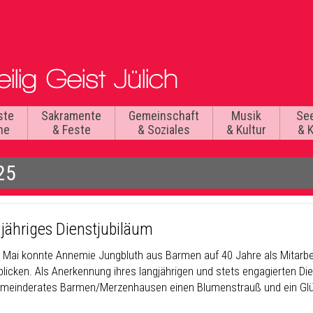
ste
Sakramente
Gemeinschaft
Musik
Se
he
& Feste
& Soziales
& Kultur
& 
25
 jähriges Dienstjubiläum
 Mai konnte Annemie Jungbluth aus Barmen auf 40 Jahre als Mitarbeit
blicken. Als Anerkennung ihres langjährigen und stets engagierten Di
meinderates Barmen/Merzenhausen einen Blumenstrauß und ein Glü