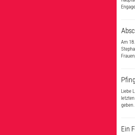
Engage
Absc
Am 18.
Stepha
Frauen
Pfin
Liebe L
letzte
geben
Ein 