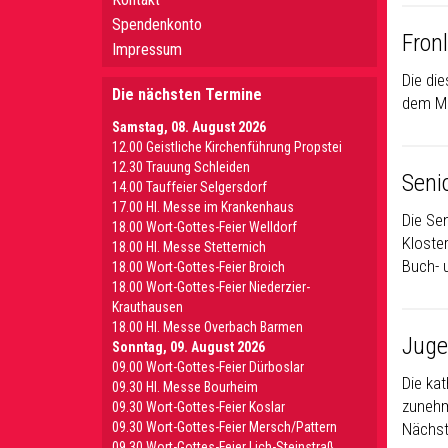
Spendenkonto
Fron
Impressum
Die die
Die nächsten Termine
dem Mo
Samstag, 08. August 2026
12.00 Geistliche Kirchenführung Propstei
12.30 Trauung Schleiden
Seni
14.00 Tauffeier Selgersdorf
17.00 Hl. Messe im Krankenhaus
Die Se
18.00 Wort-Gottes-Feier Welldorf
Kloster
18.00 Hl. Messe Stetternich
Buch- 
18.00 Wort-Gottes-Feier Broich
18.00 Wort-Gottes-Feier Niederzier-
Krauthausen
18.00 Hl. Messe Overbach Barmen
Juge
Sonntag, 09. August 2026
09.00 Wort-Gottes-Feier Dürboslar
Die ka
09.30 HI. Messe Bourheim
zunehm
09.30 Wort-Gottes-Feier Koslar
09.30 Wort-Gottes-Feier Mersch/Pattern
Nächst
09.30 Wort-Gottes-Feier Lich-Steinstraß