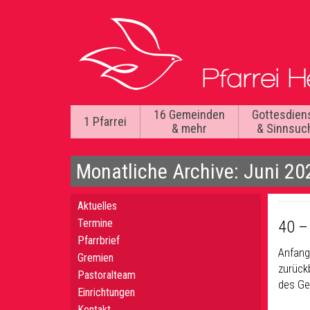
16 Gemeinden
Gottesdien
1 Pfarrei
& mehr
& Sinnsuc
Monatliche Archive: Juni 20
Aktuelles
Termine
40 –
Pfarrbrief
Anfang
Gremien
zurück
Pastoralteam
des Ge
Einrichtungen
Kontakt