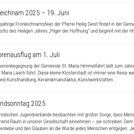
leichnam 2025 – 19. Juni
sjährige Fronleichnamsfeier der Pfarrei Heilig Geist findet in der Gem
tto des Heiligen Jahres „Pilger der Hoffnung“ und beginnt mit der Hl.
orenausflug am 1. Juli
niorenbegegnung der Gemeinde St. Mariä Himmelfahrt lädt zum Jahres
 Maria Laach führt. Diese kleine Klosterstadt ist immer eine Reise we
und Kunsthandlung, Keramikmanufaktur, Kunstwerkstätten…
ndsonntag 2025
tholischen Jugendverbände beobachten mit großer Sorge, dass Mens
end Raum in unserer Gesellschaft einnehmen – sie schreiben: Dem s
enliebe und den Glauben an die Würde jedes Menschen entgegen. 