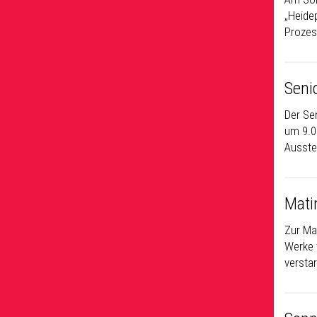
„Heide
Prozes
Seni
Der Sen
um 9.0
Ausste
Mati
Zur Ma
Werke 
versta