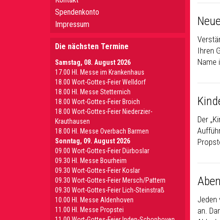
Spendenkonto
Neue
Impressum
Verstä
Die nächsten Termine
Ihren 
Name i
Samstag, 08. August 2026
17.00 Hl. Messe im Krankenhaus
18.00 Wort-Gottes-Feier Welldorf
18.00 Hl. Messe Stetternich
Kind
18.00 Wort-Gottes-Feier Broich
18.00 Wort-Gottes-Feier Niederzier-
Der „Ki
Krauthausen
Aufführ
18.00 Hl. Messe Overbach Barmen
Sonntag, 09. August 2026
Propste
09.00 Wort-Gottes-Feier Dürboslar
09.30 HI. Messe Bourheim
09.30 Wort-Gottes-Feier Koslar
Aben
09.30 Wort-Gottes-Feier Mersch/Pattern
09.30 Wort-Gottes-Feier Lich-Steinstraß
Jeden 
10.00 Hl. Messe Aldenhoven
11.00 Hl. Messe Propstei
an. Da
11.00 Wort-Gottes-Feier Inden-Schophoven