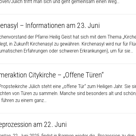
oven/Jülich trifft man sich und geht gemeinsam einen Weg…
henasyl – Informationen am 23. Juni
rchenvorstand der Pfarrei Heilig Geist hat sich mit dem Thema „Kirch
egt, in Zukunft Kirchenasyl zu gewähren. Kirchenasyl wird nur für Fl
aumatischen Erfahrungen oder schweren Erkrankungen), um für sie…
eraktion Citykirche – „Offene Türen“
Propsteikirche Jülich steht eine „offene Tür“ zum Heiligen Jahr.
Sie s
chten von Türen zu sammeln. Manche sind besonders alt und schön
 führen zu einem ganz…
eprozession am 22. Juni
ntag, 22. Juni 2025, findet in Barmen wieder die „Prozession zu de