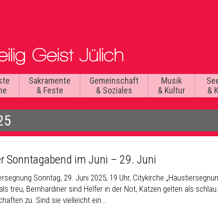
ste
Sakramente
Gemeinschaft
Musik
Se
he
& Feste
& Soziales
& Kultur
& 
25
r Sonntagabend im Juni – 29. Juni
ersegnung
Sonntag, 29. Juni 2025, 19 Uhr, Citykirche „Haustiersegnu
als treu, Bernhardiner sind Helfer in der Not, Katzen gelten als schl
haften zu. Sind sie vielleicht ein…