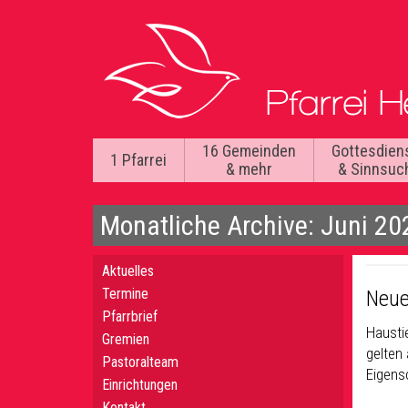
16 Gemeinden
Gottesdien
1 Pfarrei
& mehr
& Sinnsuc
Monatliche Archive: Juni 20
Aktuelles
Termine
Neue
Pfarrbrief
Hausti
Gremien
gelten 
Pastoralteam
Eigensc
Einrichtungen
Kontakt