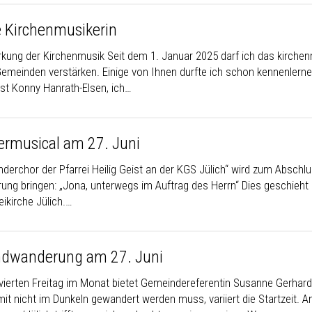
 Kirchenmusikerin
rkung der Kirchenmusik
Seit dem 1. Januar 2025 darf ich das kirchen
Gemeinden verstärken. Einige von Ihnen durfte ich schon kennenlern
st Konny Hanrath-Elsen, ich…
ermusical am 27. Juni
nderchor der Pfarrei Heilig Geist an der KGS Jülich“ wird zum Abschl
ung bringen: „Jona, unterwegs im Auftrag des Herrn“ Dies geschieht a
ikirche Jülich.…
dwanderung am 27. Juni
vierten Freitag im Monat bietet Gemeindereferentin Susanne Gerhard
mit nicht im Dunkeln gewandert werden muss, variiert die Startzeit.