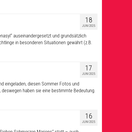
18
JUNI 2025
enasyl“ auseinandergesetzt und grundsätzlich
üchtlinge in besonderen Situationen gewährt (z.B.
17
JUNI 2025
ind eingeladen, diesen Sommer Fotos und
, deswegen haben sie eine bestimmte Bedeutung.
16
JUNI 2025
n Sieben Schmerzen Mariens“ statt – auch