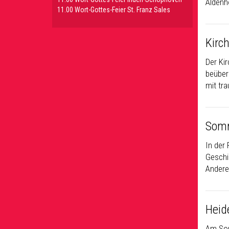
Aldenh
11.00 Wort-Gottes-Feier St. Franz Sales
Kirc
Der Ki
beüberl
mit tr
Somm
In der 
Geschi
Andere
Heid
Am Son