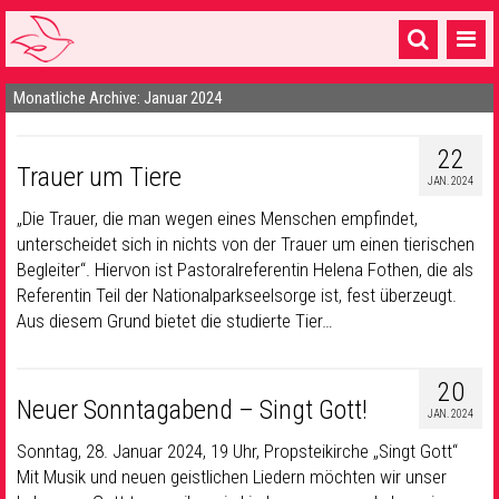
Monatliche Archive: Januar 2024
Startseite
1 Pfarrei
22
Trauer um Tiere
JAN. 2024
16 Gemeinden & mehr
„Die Trauer, die man wegen eines Menschen empfindet,
Gottesdienste & Sinnsuche
unterscheidet sich in nichts von der Trauer um einen tierischen
Begleiter“. Hiervon ist Pastoralreferentin Helena Fothen, die als
Sakramente & Feste
Referentin Teil der Nationalparkseelsorge ist, fest überzeugt.
Aus diesem Grund bietet die studierte Tier…
Gemeinschaft & Soziales
Musik
& Kultur
20
Neuer Sonntagabend – Singt Gott!
JAN. 2024
Seelsorge & Kontakt
Sonntag, 28. Januar 2024, 19 Uhr, Propsteikirche „Singt Gott“
Mit Musik und neuen geistlichen Liedern möchten wir unser