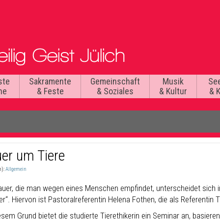
ste
Sakramente
Gemeinschaft
Musik
Se
he
& Feste
& Soziales
& Kultur
& 
uer um Tiere
n):
Allgemein
rauer, die man wegen eines Menschen empfindet, unterscheidet sich i
er“. Hiervon ist Pastoralreferentin Helena Fothen, die als Referentin T
sem Grund bietet die studierte Tier
ethikerin ein Seminar an, basiere