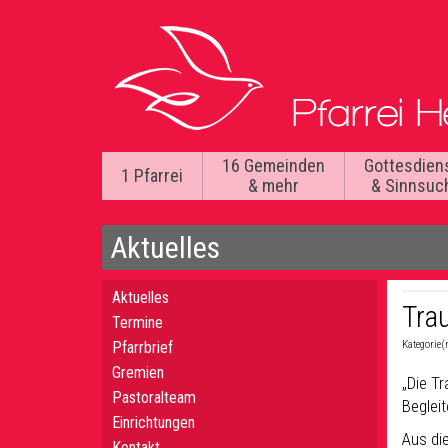
16 Gemeinden
Gottesdien
1 Pfarrei
& mehr
& Sinnsuc
Aktuelles
Aktuelles
Tra
Termine
Pfarrbrief
Kategorie(
Gremien
„Die T
Pastoralteam
Begleit
Einrichtungen
Aus die
Kontakt