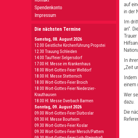
auf ei
Spendenkonto
in der 
Impressum
Im dri
an“. D
Die nächsten Termine
Trauer
Samstag, 08. August 2026
Hilfsa
12.00 Geistliche Kirchenführung Propstei
Nation
12.30 Trauung Schleiden
14.00 Tauffeier Selgersdorf
In ihr
17.00 Hl. Messe im Krankenhaus
„Zeit 
18.00 Wort-Gottes-Feier Welldorf
18.00 Hl. Messe Stetternich
Indem 
18.00 Wort-Gottes-Feier Broich
einem 
18.00 Wort-Gottes-Feier Niederzier-
Wer se
Krauthausen
18.00 Hl. Messe Overbach Barmen
dazu.
Sonntag, 09. August 2026
Die nä
09.00 Wort-Gottes-Feier Dürboslar
Referen
09.30 HI. Messe Bourheim
09.30 Wort-Gottes-Feier Koslar
09.30 Wort-Gottes-Feier Mersch/Pattern
09.30 Wort-Gottes-Feier Lich-Steinstraß