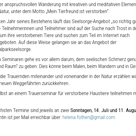
ner anspruchsvollen Wanderung mit kreativen und meditativen Eleme
Natur, unter dem Motto „Mein Tierfreund ist verstorben“.
tten Jahr seines Bestehens läuft das Seelsorge-Angebot „so richtig g
ie Teilnehmerinnen und Teilnehmer sind auf der Suche nach Trost in d
 um ihre verstorbenen Tiere und suchen zum Teil im Internet nach
ngeboten. Auf diese Weise gelangen sie an das Angebot der
alparkseelsorge.
en Seminaren gehe es vor allem darum, dem seelischen Schmerz gen
und Raum“ zu geben. Dies könne beim Malen, beim Wandern und in G
die Trauernden miteinander und voneinander in der Natur erzählen w
neuen Weggefährten zurückkehren.
lbst an einem Trauerseminar für verstorbene Haustiere teilnehmen m
chsten Termine sind jeweils an zwei
Sonntagen, 14. Juli und 11. Aug
tin ist per Mail erreichbar über:
helena.fothen@gmail.com