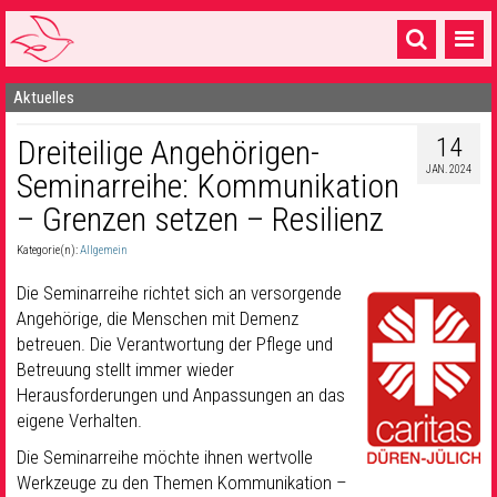
Aktuelles
Startseite
14
Dreiteilige Angehörigen-
1 Pfarrei
JAN. 2024
Seminarreihe: Kommunikation
16 Gemeinden & mehr
– Grenzen setzen – Resilienz
Gottesdienste & Sinnsuche
Kategorie(n):
Allgemein
Sakramente & Feste
Die Seminarreihe richtet sich an versorgende
Angehörige, die Menschen mit Demenz
Gemeinschaft & Soziales
betreuen. Die Verantwortung der Pflege und
Betreuung stellt immer wieder
Musik
& Kultur
Herausforderungen und Anpassungen an das
Seelsorge & Kontakt
eigene Verhalten.
Die Seminarreihe möchte ihnen wertvolle
Werkzeuge zu den Themen Kommunikation –