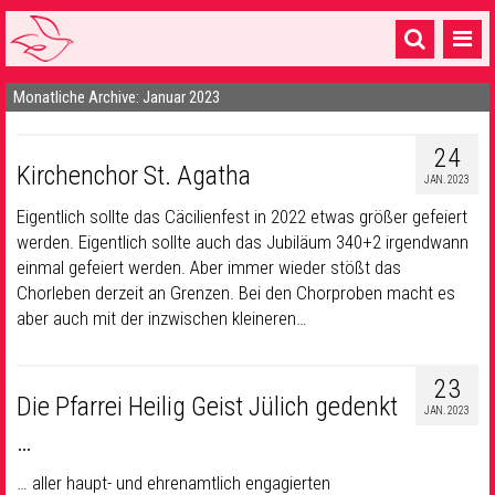
Monatliche Archive: Januar 2023
Startseite
1 Pfarrei
24
Kirchenchor St. Agatha
JAN. 2023
16 Gemeinden & mehr
Eigentlich sollte das Cäcilienfest in 2022 etwas größer gefeiert
Gottesdienste & Sinnsuche
werden. Eigentlich sollte auch das Jubiläum 340+2 irgendwann
einmal gefeiert werden. Aber immer wieder stößt das
Sakramente & Feste
Chorleben derzeit an Grenzen. Bei den Chorproben macht es
aber auch mit der inzwischen kleineren…
Gemeinschaft & Soziales
Musik
& Kultur
23
Die Pfarrei Heilig Geist Jülich gedenkt
JAN. 2023
Seelsorge & Kontakt
…
… aller haupt- und ehrenamtlich engagierten