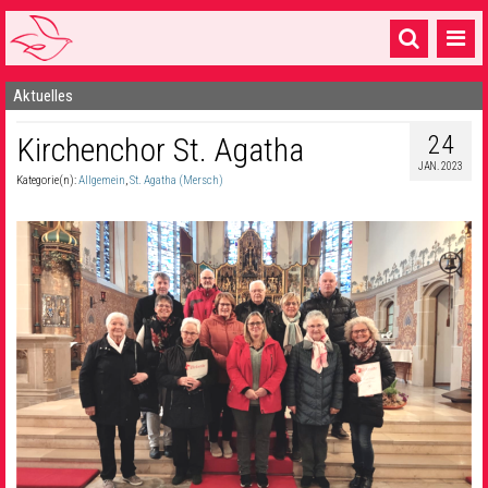
Aktuelles
Startseite
24
Kirchenchor St. Agatha
1 Pfarrei
JAN. 2023
Kategorie(n):
Allgemein
,
St. Agatha (Mersch)
16 Gemeinden & mehr
Gottesdienste & Sinnsuche
Sakramente & Feste
Gemeinschaft & Soziales
Musik
& Kultur
Seelsorge & Kontakt