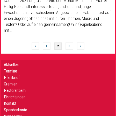
Das Jahr 2021 begrüßt bereits den Monat Mai und die Pfarrei
Heilig Geist lädt interessierte Jugendliche und junge
Erwachsene zu verschiedenen Angeboten ein. Habt ihr Lust auf
einen Jugendgottesdienst mit euren Themen, Musik und
Texten? Oder auf einen gemeinsamen(Online)-Spieleabend
mit…
«
1
2
3
»
Aktuelles
Termine
Pfarrbrief
Gremien
Pastoralteam
Einrichtungen
Kontakt
Spendenkonto