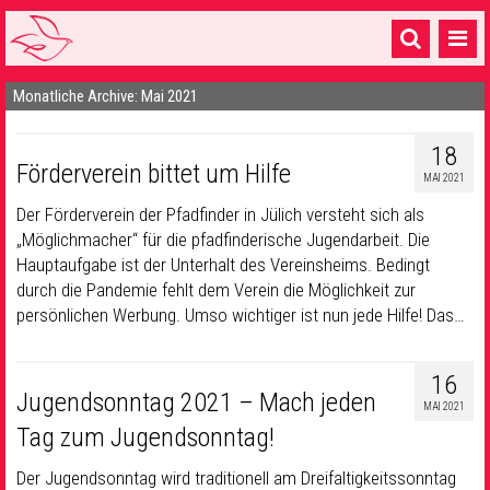
Monatliche Archive: Mai 2021
Startseite
1 Pfarrei
18
Förderverein bittet um Hilfe
MAI 2021
16 Gemeinden & mehr
Der Förderverein der Pfadfinder in Jülich versteht sich als
Gottesdienste & Sinnsuche
„Möglichmacher“ für die pfadfinderische Jugendarbeit. Die
Hauptaufgabe ist der Unterhalt des Vereinsheims. Bedingt
Sakramente & Feste
durch die Pandemie fehlt dem Verein die Möglichkeit zur
persönlichen Werbung. Umso wichtiger ist nun jede Hilfe! Das…
Gemeinschaft & Soziales
Musik
& Kultur
16
Jugendsonntag 2021 – Mach jeden
MAI 2021
Seelsorge & Kontakt
Tag zum Jugendsonntag!
Der Jugendsonntag wird traditionell am Dreifaltigkeitssonntag