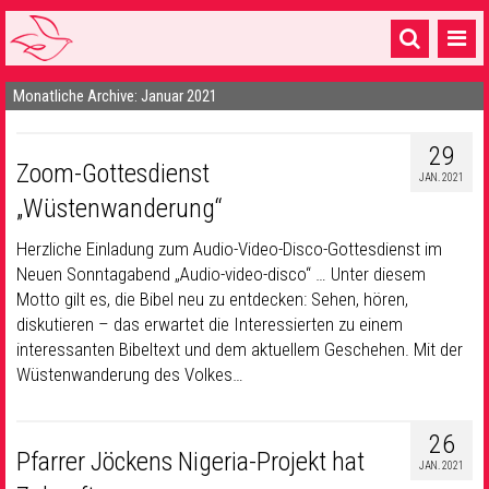
Monatliche Archive: Januar 2021
Startseite
1 Pfarrei
29
Zoom-Gottesdienst
JAN. 2021
16 Gemeinden & mehr
„Wüstenwanderung“
Gottesdienste & Sinnsuche
Herzliche Einladung zum Audio-Video-Disco-Gottesdienst im
Neuen Sonntagabend „Audio-video-disco“ … Unter diesem
Sakramente & Feste
Motto gilt es, die Bibel neu zu entdecken: Sehen, hören,
Gemeinschaft & Soziales
diskutieren – das erwartet die Interessierten zu einem
interessanten Bibeltext und dem aktuellem Geschehen. Mit der
Musik
& Kultur
Wüstenwanderung des Volkes…
Seelsorge & Kontakt
26
Pfarrer Jöckens Nigeria-Projekt hat
JAN. 2021