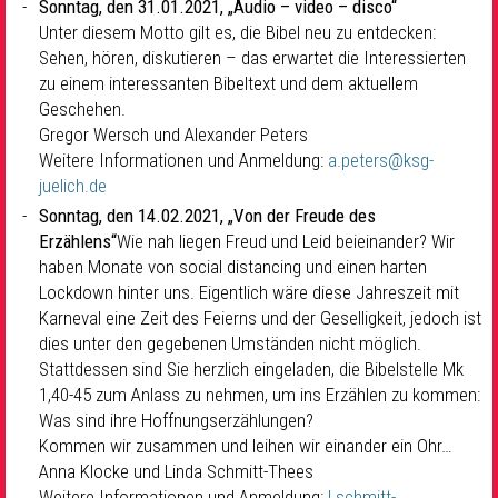
Sonntag, den 31.01.2021,
„Audio – video – disco“
Unter diesem Motto gilt es, die Bibel neu zu entdecken:
Sehen, hören, diskutieren – das erwartet die Interessierten
zu einem interessanten Bibeltext und dem aktuellem
Geschehen.
Gregor Wersch und Alexander Peters
Weitere Informationen und Anmeldung:
a.peters@ksg-
juelich.de
Sonntag, den 14.02.2021,
„Von der Freude des
Erzählens“
Wie nah liegen Freud und Leid beieinander? Wir
haben Monate von social distancing und einen harten
Lockdown hinter uns. Eigentlich wäre diese Jahreszeit mit
Karneval eine Zeit des Feierns und der Geselligkeit, jedoch ist
dies unter den gegebenen Umständen nicht möglich.
Stattdessen sind Sie herzlich eingeladen, die Bibelstelle Mk
1,40-45 zum Anlass zu nehmen, um ins Erzählen zu kommen:
Was sind ihre Hoffnungserzählungen?
Kommen wir zusammen und leihen wir einander ein Ohr…
Anna Klocke und Linda Schmitt-Thees
Weitere Informationen und Anmeldung:
l.schmitt-