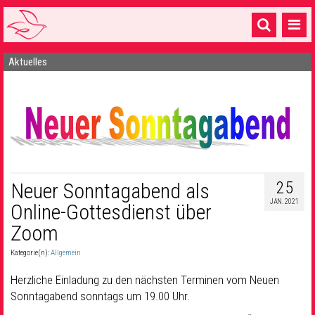
Aktuelles
Startseite
1 Pfarrei
16 Gemeinden & mehr
Gottesdienste & Sinnsuche
Sakramente & Feste
25
Neuer Sonntagabend als
JAN. 2021
Online-Gottesdienst über
Gemeinschaft & Soziales
Zoom
Musik
& Kultur
Kategorie(n):
Allgemein
Seelsorge & Kontakt
Herzliche Einladung zu den nächsten Terminen vom Neuen
Sonntagabend sonntags um 19.00 Uhr.