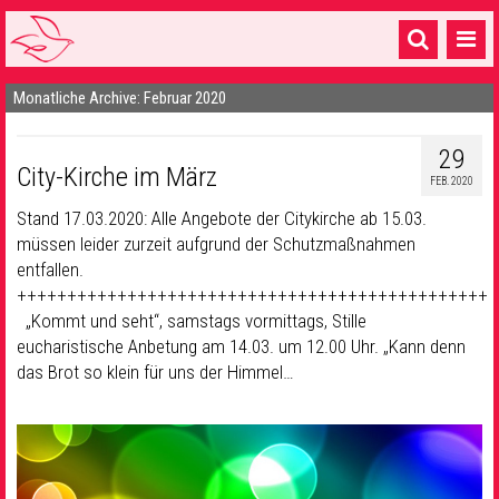
Monatliche Archive: Februar 2020
Startseite
1 Pfarrei
29
City-Kirche im März
FEB. 2020
16 Gemeinden & mehr
Stand 17.03.2020: Alle Angebote der Citykirche ab 15.03.
Gottesdienste & Sinnsuche
müssen leider zurzeit aufgrund der Schutzmaßnahmen
entfallen.
Sakramente & Feste
+++++++++++++++++++++++++++++++++++++++++++++++
„Kommt und seht“, samstags vormittags, Stille
Gemeinschaft & Soziales
eucharistische Anbetung am 14.03. um 12.00 Uhr. „Kann denn
das Brot so klein für uns der Himmel…
Musik
& Kultur
Seelsorge & Kontakt