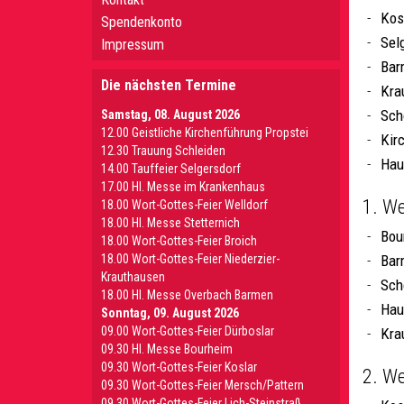
Kos
Spendenkonto
Sel
Impressum
Bar
Die nächsten Termine
Kra
Sch
Samstag, 08. August 2026
12.00 Geistliche Kirchenführung Propstei
Kir
12.30 Trauung Schleiden
Hau
14.00 Tauffeier Selgersdorf
17.00 Hl. Messe im Krankenhaus
1. We
18.00 Wort-Gottes-Feier Welldorf
18.00 Hl. Messe Stetternich
Bou
18.00 Wort-Gottes-Feier Broich
18.00 Wort-Gottes-Feier Niederzier-
Bar
Krauthausen
Sch
18.00 Hl. Messe Overbach Barmen
Hau
Sonntag, 09. August 2026
09.00 Wort-Gottes-Feier Dürboslar
Kra
09.30 HI. Messe Bourheim
09.30 Wort-Gottes-Feier Koslar
2. We
09.30 Wort-Gottes-Feier Mersch/Pattern
09.30 Wort-Gottes-Feier Lich-Steinstraß