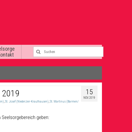
elsorge
Kontakt
15
e 2019
NOV. 2019
en)
,
St. Josef (Niederzier-Krauthausen)
,
St. Martinus (Barmen/
m Seelsorgebereich geben: