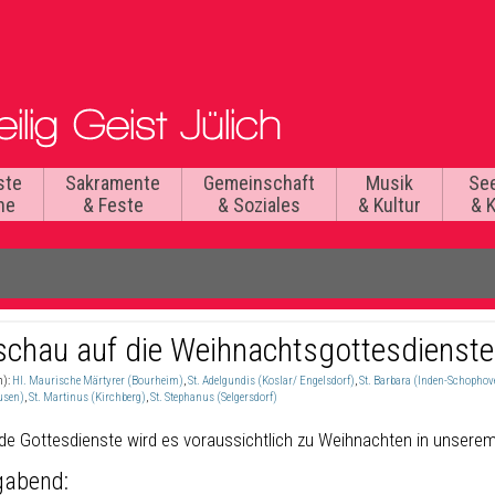
ste
Sakramente
Gemeinschaft
Musik
Se
he
& Feste
& Soziales
& Kultur
& 
schau auf die Weihnachtsgottesdienst
n):
Hl. Maurische Märtyrer (Bourheim)
,
St. Adelgundis (Koslar/ Engelsdorf)
,
St. Barbara (Inden-Schophov
usen)
,
St. Martinus (Kirchberg)
,
St. Stephanus (Selgersdorf)
de Gottesdienste wird es voraussichtlich zu Weihnachten in unsere
gabend: