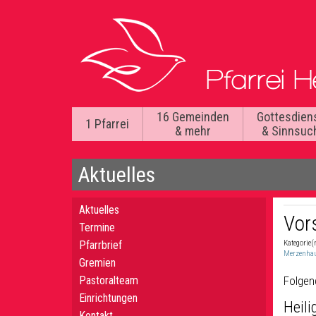
16 Gemeinden
Gottesdien
1 Pfarrei
& mehr
& Sinnsuc
Aktuelles
Aktuelles
Vor
Termine
Pfarrbrief
Kategorie(
Merzenha
Gremien
Pastoralteam
Folgen
Einrichtungen
Heili
Kontakt