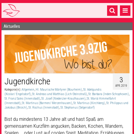
Aktuelles
Startseite
1 Pfarrei
16 Gemeinden & mehr
Gottesdienste & Sinnsuche
Sakramente & Feste
3
Jugendkirche
APR. 2019
Gemeinschaft & Soziales
Kategorie(n):
Allgemein
,
Hl. Maurische Märtyrer (Bourheim)
,
St. Adelgundis
(Koslar/ Engelsdorf)
,
St. Andreas und Matthias (Lich-Steinstraß)
,
St. Barbara (Inden-Schophoven)
,
St. Franz Sales (Innenstadt)
,
St. Josef (Niederzier-Krauthausen)
,
St. Mariä Himmelfahrt
Musik
& Kultur
(Innenstadt)
,
St. Martinus (Barmen/ Merzenhausen)
,
St. Martinus (Kirchberg)
,
St. Philippus und
Jakobus (Broich)
,
St. Rochus (Innenstadt)
,
St. Stephanus (Selgersdorf)
Seelsorge & Kontakt
Bist du mindestens 13 Jahre alt und hast Spaß am
gemeinsamen Kurzfilm angucken, Backen, Kochen, Wandern,
Spielen … oder Lust auf coolen Spirit, Meditation, Erzählungen