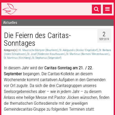
Aktuelles
Startseite
2
Die Feiern des Caritas-
1 Pfarrei
SEP. 2019
Sonntages
16 Gemeinden & mehr
Kategorie(n):
Hl. Maurische Märtyrer (Bourheim)
,
St. Adelgundis (Koslar/ Engelsdorf)
,
St. Barbara
Gottesdienste & Sinnsuche
(Inden-Schophoven)
,
St. Josef (Niederzier-Krauthausen)
,
St. Martinus (Barmen/ Merzenhausen)
,
St. Martinus (Kirchberg)
,
St. Stephanus (Selgersdorf)
Sakramente & Feste
In diesem Jahr wird der
Caritas-Sonntag am 21. / 22.
September
begangen. Die Caritas-Kollekte an diesem
Gemeinschaft & Soziales
Wochenende kommt caritativen Aufgaben in den Gemeinden
vor Ort zugute. Da sich die drei Caritasgruppen unseres
Musik
& Kultur
Seelsorgebereiches aber – wie in jedem Jahr – zu diesem
Seelsorge & Kontakt
Anlass eine heilige Messe mit Pastor Jöcken wünschen, finden
die thematischen Gottesdienste mit der jeweiligen
Gemeindecaritas-Gruppe zu folgenden Terminen statt: