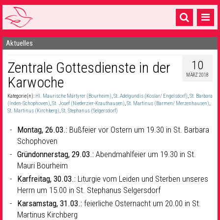
Aktuelles
Startseite
10
Zentrale Gottesdienste in der
1 Pfarrei
MÄRZ 2018
Karwoche
16 Gemeinden & mehr
Kategorie(n):
Hl. Maurische Märtyrer (Bourheim)
,
St. Adelgundis (Koslar/ Engelsdorf)
,
St. Barbara
Gottesdienste & Sinnsuche
(Inden-Schophoven)
,
St. Josef (Niederzier-Krauthausen)
,
St. Martinus (Barmen/ Merzenhausen)
,
St. Martinus (Kirchberg)
,
St. Stephanus (Selgersdorf)
Sakramente & Feste
Montag, 26.03.:
Bußfeier vor Ostern um 19.30 in St. Barbara
Schophoven
Gemeinschaft & Soziales
Gründonnerstag, 29.03.:
Abendmahlfeier um 19.30 in St.
Musik
& Kultur
Mauri Bourheim
Karfreitag, 30.03.:
Liturgie vom Leiden und Sterben unseres
Seelsorge & Kontakt
Herrn um 15.00 in St. Stephanus Selgersdorf
Karsamstag, 31.03.:
feierliche Osternacht um 20.00 in St.
Martinus Kirchberg