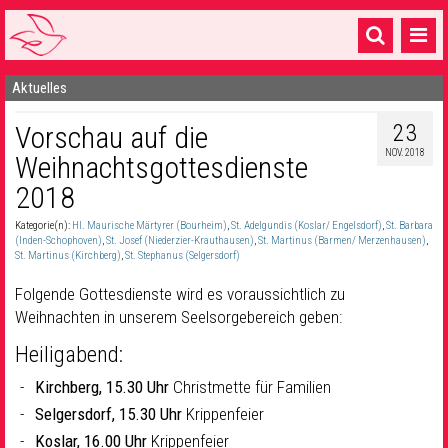
Aktuelles
Startseite
23
Vorschau auf die
1 Pfarrei
NOV. 2018
Weihnachtsgottesdienste
16 Gemeinden & mehr
2018
Gottesdienste & Sinnsuche
Kategorie(n):
Hl. Maurische Märtyrer (Bourheim)
,
St. Adelgundis (Koslar/ Engelsdorf)
,
St. Barbara
(Inden-Schophoven)
,
St. Josef (Niederzier-Krauthausen)
,
St. Martinus (Barmen/ Merzenhausen)
,
Sakramente & Feste
St. Martinus (Kirchberg)
,
St. Stephanus (Selgersdorf)
Folgende Gottesdienste wird es voraussichtlich zu
Gemeinschaft & Soziales
Weihnachten in unserem Seelsorgebereich geben:
Musik
& Kultur
Heiligabend:
Seelsorge & Kontakt
Kirchberg, 15.30 Uhr
Christmette für Familien
Selgersdorf, 15.30 Uhr
Krippenfeier
Koslar, 16.00 Uhr
Krippenfeier