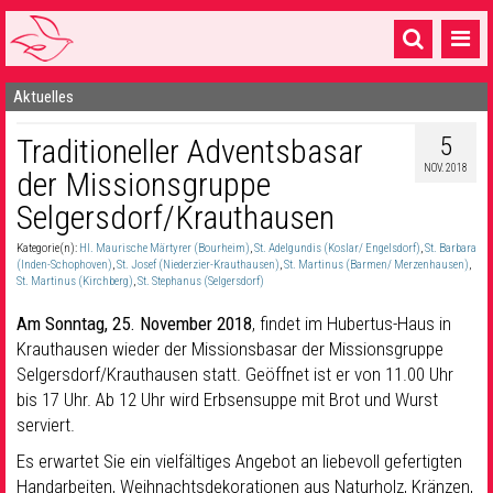
Aktuelles
Startseite
5
Traditioneller Adventsbasar
1 Pfarrei
NOV. 2018
der Missionsgruppe
16 Gemeinden & mehr
Selgersdorf/Krauthausen
Gottesdienste & Sinnsuche
Kategorie(n):
Hl. Maurische Märtyrer (Bourheim)
,
St. Adelgundis (Koslar/ Engelsdorf)
,
St. Barbara
(Inden-Schophoven)
,
St. Josef (Niederzier-Krauthausen)
,
St. Martinus (Barmen/ Merzenhausen)
,
Sakramente & Feste
St. Martinus (Kirchberg)
,
St. Stephanus (Selgersdorf)
Am Sonntag, 25. November 2018
, findet im Hubertus-Haus in
Gemeinschaft & Soziales
Krauthausen wieder der Missionsbasar der Missionsgruppe
Musik
& Kultur
Selgersdorf/Krauthausen statt. Geöffnet ist er von 11.00 Uhr
bis 17 Uhr. Ab 12 Uhr wird Erbsensuppe mit Brot und Wurst
Seelsorge & Kontakt
serviert.
Es erwartet Sie ein vielfältiges Angebot an liebevoll gefertigten
Handarbeiten, Weihnachtsdekorationen aus Naturholz, Kränzen,