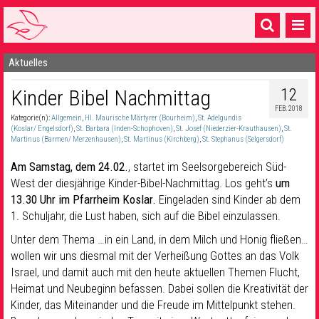
Aktuelles
Startseite
12
Kinder Bibel Nachmittag
1 Pfarrei
FEB. 2018
Kategorie(n):
Allgemein
,
Hl. Maurische Märtyrer (Bourheim)
,
St. Adelgundis
16 Gemeinden & mehr
(Koslar/ Engelsdorf)
,
St. Barbara (Inden-Schophoven)
,
St. Josef (Niederzier-Krauthausen)
,
St.
Martinus (Barmen/ Merzenhausen)
,
St. Martinus (Kirchberg)
,
St. Stephanus (Selgersdorf)
Gottesdienste & Sinnsuche
Am Samstag, dem 24.02.
, startet im Seelsorgebereich Süd-
Sakramente & Feste
West der diesjährige Kinder-Bibel-Nachmittag. Los geht’s
um
13.30 Uhr im Pfarrheim Koslar.
Eingeladen sind Kinder ab dem
Gemeinschaft & Soziales
1. Schuljahr, die Lust haben, sich auf die Bibel einzulassen.
Unter dem Thema …in ein Land, in dem Milch und Honig fließen…
Musik
& Kultur
wollen wir uns diesmal mit der Verheißung Gottes an das Volk
Seelsorge & Kontakt
Israel, und damit auch mit den heute aktuellen Themen Flucht,
Heimat und Neubeginn befassen. Dabei sollen die Kreativität der
Kinder, das Miteinander und die Freude im Mittelpunkt stehen.