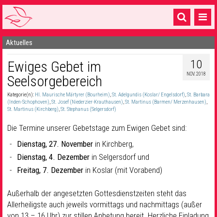
Aktuelles
Startseite
10
Ewiges Gebet im
1 Pfarrei
NOV. 2018
Seelsorgebereich
16 Gemeinden & mehr
Kategorie(n):
Hl. Maurische Märtyrer (Bourheim)
,
St. Adelgundis (Koslar/ Engelsdorf)
,
St. Barbara
Gottesdienste & Sinnsuche
(Inden-Schophoven)
,
St. Josef (Niederzier-Krauthausen)
,
St. Martinus (Barmen/ Merzenhausen)
,
St. Martinus (Kirchberg)
,
St. Stephanus (Selgersdorf)
Sakramente & Feste
Die Termine unserer Gebetstage zum Ewigen Gebet sind:
Gemeinschaft & Soziales
Dienstag, 27. November
in Kirchberg,
Dienstag, 4. Dezember
in Selgersdorf und
Musik
& Kultur
Freitag, 7. Dezember
in Koslar (mit Vorabend)
Seelsorge & Kontakt
Außerhalb der angesetzten Gottesdienstzeiten steht das
Allerheiligste auch jeweils vormittags und nachmittags (außer
von 13 – 16 Uhr) zur stillen Anbetung bereit. Herzliche Einladung