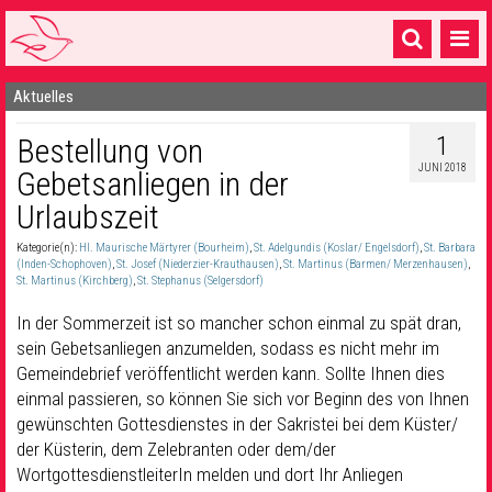
Aktuelles
Startseite
1
Bestellung von
1 Pfarrei
JUNI 2018
Gebetsanliegen in der
16 Gemeinden & mehr
Urlaubszeit
Gottesdienste & Sinnsuche
Kategorie(n):
Hl. Maurische Märtyrer (Bourheim)
,
St. Adelgundis (Koslar/ Engelsdorf)
,
St. Barbara
(Inden-Schophoven)
,
St. Josef (Niederzier-Krauthausen)
,
St. Martinus (Barmen/ Merzenhausen)
,
Sakramente & Feste
St. Martinus (Kirchberg)
,
St. Stephanus (Selgersdorf)
In der Sommerzeit ist so mancher schon einmal zu spät dran,
Gemeinschaft & Soziales
sein Gebetsanliegen anzumelden, sodass es nicht mehr im
Musik
& Kultur
Gemeindebrief veröffentlicht werden kann. Sollte Ihnen dies
einmal passieren, so können Sie sich vor Beginn des von Ihnen
Seelsorge & Kontakt
gewünschten Gottesdienstes in der Sakristei bei dem Küster/
der Küsterin, dem Zelebranten oder dem/der
WortgottesdienstleiterIn melden und dort Ihr Anliegen