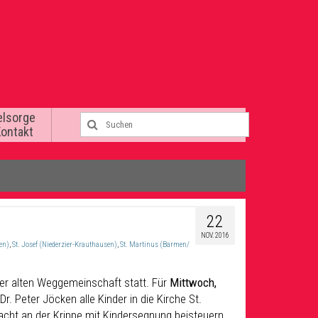
elsorge
Kontakt
22
NOV. 2016
en)
,
St. Josef (Niederzier-Krauthausen)
,
St. Martinus (Barmen/
der alten Weggemeinschaft statt. Für
Mittwoch,
. Dr. Peter Jöcken alle Kinder in die Kirche St.
acht an der Krippe mit Kindersegnung beisteuern