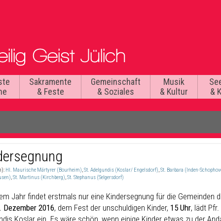
ste
Sakramente
Gemeinschaft
Musik
Se
he
& Feste
& Soziales
& Kultur
& 
dersegnung
n):
Hl. Maurische Märtyrer (Bourheim)
,
St. Adelgundis (Koslar/ Engelsdorf)
,
St. Barbara (Inden-Schophov
usen)
,
St. Martinus (Kirchberg)
,
St. Stephanus (Selgersdorf)
sem Jahr findet erstmals nur eine Kindersegnung für die Gemeinden 
. Dezember 2016
, dem Fest der unschuldigen Kinder,
15 Uhr
, lädt Pfr
ndis Koslar ein. Es wäre schön, wenn einige Kinder etwas zu der And