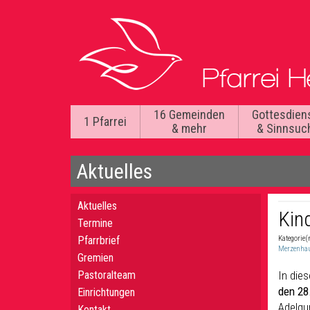
16 Gemeinden
Gottesdien
1 Pfarrei
& mehr
& Sinnsuc
Aktuelles
Aktuelles
Kin
Termine
Pfarrbrief
Kategorie(
Merzenha
Gremien
Pastoralteam
In die
den 28
Einrichtungen
Adelgu
Kontakt