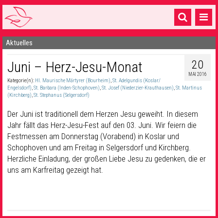
Aktuelles
Startseite
20
Juni – Herz-Jesu-Monat
1 Pfarrei
MAI 2016
Kategorie(n):
Hl. Maurische Märtyrer (Bourheim)
,
St. Adelgundis (Koslar/
16 Gemeinden & mehr
Engelsdorf)
,
St. Barbara (Inden-Schophoven)
,
St. Josef (Niederzier-Krauthausen)
,
St. Martinus
(Kirchberg)
,
St. Stephanus (Selgersdorf)
Gottesdienste & Sinnsuche
Der Juni ist traditionell dem Herzen Jesu geweiht. In diesem
Sakramente & Feste
Jahr fällt das Herz-Jesu-Fest auf den 03. Juni. Wir feiern die
Festmessen am Donnerstag (Vorabend) in Koslar und
Gemeinschaft & Soziales
Schophoven und am Freitag in Selgersdorf und Kirchberg.
Herzliche Einladung, der großen Liebe Jesu zu gedenken, die er
Musik
& Kultur
uns am Karfreitag gezeigt hat.
Seelsorge & Kontakt