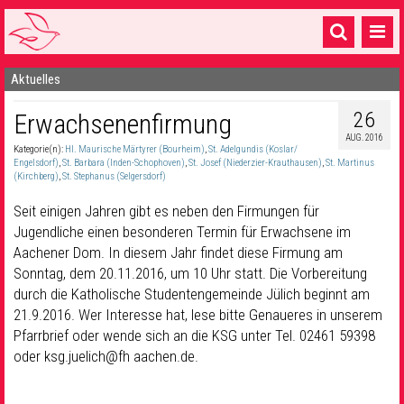
Aktuelles
Startseite
26
Erwachsenenfirmung
1 Pfarrei
AUG. 2016
Kategorie(n):
Hl. Maurische Märtyrer (Bourheim)
,
St. Adelgundis (Koslar/
16 Gemeinden & mehr
Engelsdorf)
,
St. Barbara (Inden-Schophoven)
,
St. Josef (Niederzier-Krauthausen)
,
St. Martinus
(Kirchberg)
,
St. Stephanus (Selgersdorf)
Gottesdienste & Sinnsuche
Seit einigen Jahren gibt es neben den Firmungen für
Sakramente & Feste
Jugendliche einen besonderen Termin für Erwachsene im
Aachener Dom. In diesem Jahr findet diese Firmung am
Gemeinschaft & Soziales
Sonntag, dem 20.11.2016, um 10 Uhr statt. Die Vorbereitung
durch die Katholische Studentengemeinde Jülich beginnt am
Musik
& Kultur
21.9.2016. Wer Interesse hat, lese bitte Genaueres in unserem
Pfarrbrief oder wende sich an die KSG unter Tel. 02461 59398
Seelsorge & Kontakt
oder ksg.juelich@fh aachen.de.